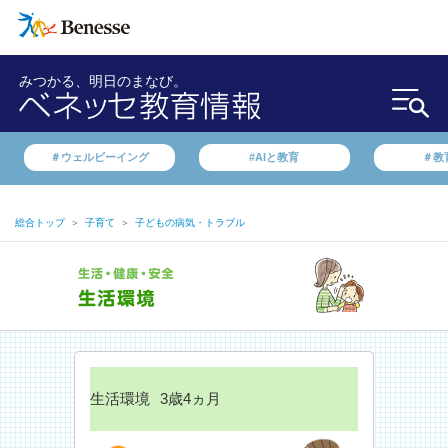
みつかる、明日のまなび。
＃ウェルビーイング
#AIと教育
＃教
総合トップ
＞
子育て
＞
子どもの病気・トラブル
生活環境
3歳4ヵ月