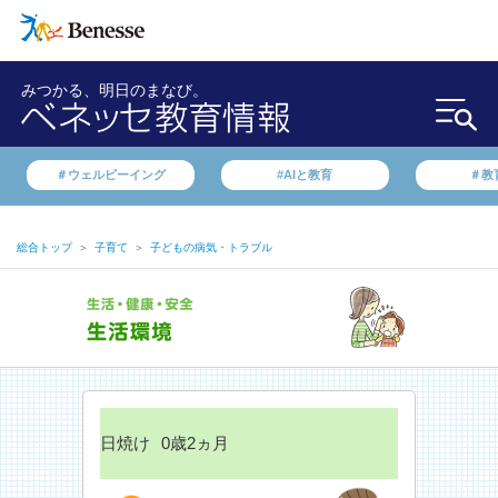
みつかる、明日のまなび。
＃ウェルビーイング
#AIと教育
＃教
総合トップ
＞
子育て
＞
子どもの病気・トラブル
日焼け
0歳2ヵ月