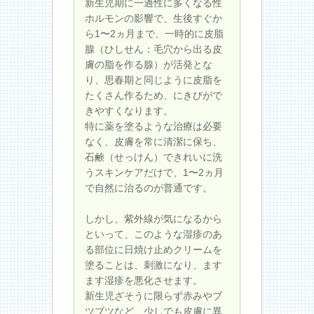
新生児期に一過性に多くなる性
ホルモンの影響で、生後すぐか
ら1〜2ヵ月まで、一時的に皮脂
腺（ひしせん：毛穴から出る皮
膚の脂を作る腺）が活発とな
り、思春期と同じように皮脂を
たくさん作るため、にきびがで
きやすくなります。
特に薬を塗るような治療は必要
なく、皮膚を常に清潔に保ち、
石鹸（せっけん）できれいに洗
うスキンケアだけで、1〜2ヵ月
で自然に治るのが普通です。
しかし、紫外線が気になるから
といって、このような湿疹のあ
る部位に日焼け止めクリームを
塗ることは、刺激になり、ます
ます湿疹を悪化させます。
新生児ざそうに限らず赤みやブ
ツブツなど、少しでも皮膚に異