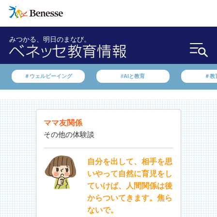
みつかる、明日のまなび。
＃ウェルビーイング
#AIと教育
＃教
ママ友関係
その他の体験談
自分を出して、相手を思
いやって自然に育児をし
ていけば、人間関係は後
からついてきます。焦ら
ないで。