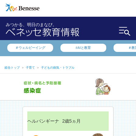
みつかる、明日のまなび。
＃ウェルビーイング
#AIと教育
＃教
総合トップ
＞
子育て
＞
子どもの病気・トラブル
ヘルパンギーナ
2歳5ヵ月