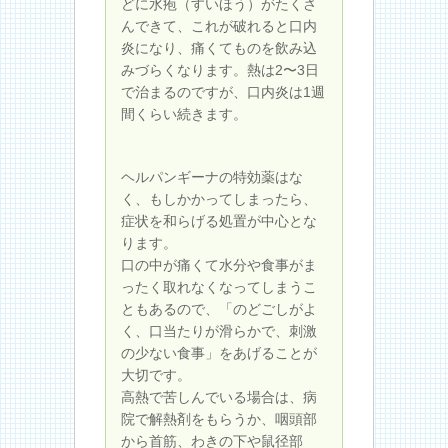
どに水疱（すいほう）がたくさ
んできて、これが破れると口内
炎になり、痛くてものを飲み込
みづらくなります。熱は2〜3日
で治まるのですが、口内炎は1週
間くらい続きます。
ヘルパンギーナの特効薬はな
く、もしかかってしまったら、
症状を和らげる処置が中心とな
ります。
口の中が痛くて水分や食事がま
ったく取れなくなってしまうこ
ともあるので、「のどごしがよ
く、口当たりが滑らかで、刺激
の少ない食事」をあげることが
大切です。
高熱で苦しんでいる場合は、病
院で解熱剤をもらうか、咽頭部
から首筋、わきの下や鼠径部