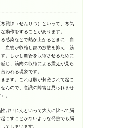
悪寒戦慄（せんりつ）といって、寒気
うな動作をすることがあります。
よる感染などで熱が上がるときに、自
て、血管が収縮し熱の放散を抑え、筋
ます。しかし血管を収縮させるために
を感じ、筋肉の収縮による震えが見ら
と言われる現象です。
てきます。これは脳が刺激されて起こ
ませんので、意識の障害は見られませ
す）。
熱性けいれんといって大人に比べて脳
は起こすことがないような発熱でも脳
こしてしまいます。