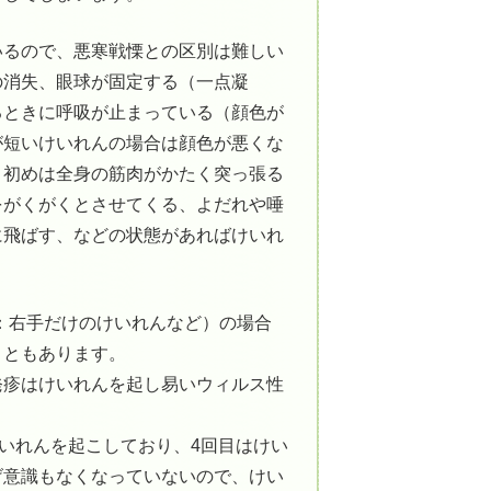
いるので、悪寒戦慄との区別は難しい
の消失、眼球が固定する（一点凝
るときに呼吸が止まっている（顔色が
が短いけいれんの場合は顔色が悪くな
、初めは全身の筋肉がかたく突っ張る
をがくがくとさせてくる、よだれや唾
に飛ばす、などの状態があればけいれ
：右手だけのけいれんなど）の場合
こともあります。
発疹はけいれんを起し易いウィルス性
けいれんを起こしており、4回目はけい
げ意識もなくなっていないので、けい