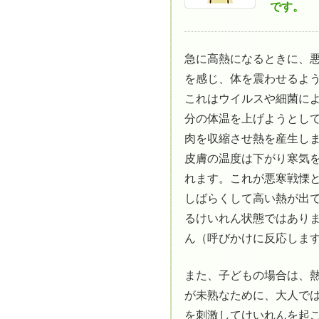
です。
急に高熱になるときに、
を感じ、体を震わせるよ
これはウイルスや細菌に
分の体温を上げようとし
肉を収縮させ熱を産生し
皮膚の温度は下がり寒気
れます。これが悪寒戦慄
しばらくして高い熱が出
るけいれん状態ではあり
ん（呼びかけに反応しま
また、子どもの場合は、
が未熟なために、大人で
を刺激してけいれんを起