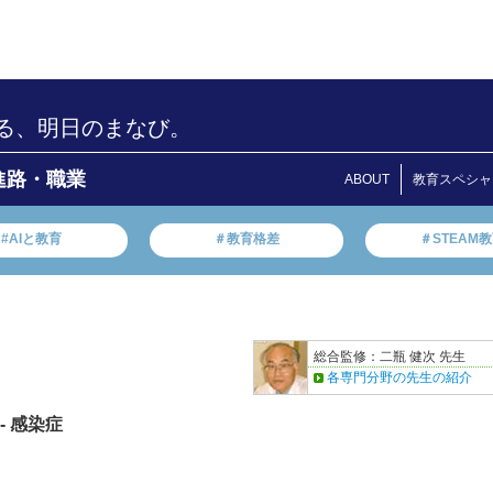
る、明日のまなび。
進路・職業
ABOUT
教育スペシャ
#AIと教育
＃教育格差
＃STEAM
総合監修：二瓶 健次 先生
各専門分野の先生の紹介
- 感染症