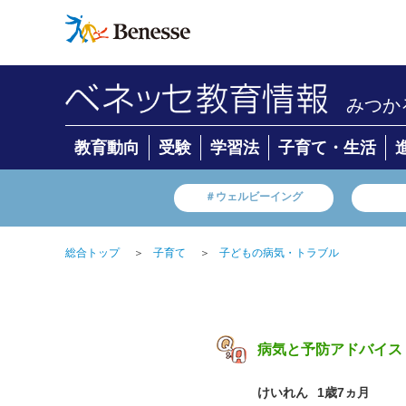
みつか
教育動向
受験
学習法
子育て・生活
＃ウェルビーイング
総合トップ
＞
子育て
＞
子どもの病気・トラブル
病気と予防アドバイス
けいれん
1歳7ヵ月