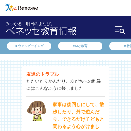
みつかる、明日のまなび。
＃ウェルビーイング
#AIと教育
＃教
友達のトラブル
たたいたりかんだり、友だちへの乱暴
にはこんなふうに接しました
家事は後回しにして、散
歩したり、外で遊んだ
り、できるだけ子どもと
関わるよう心がけまし