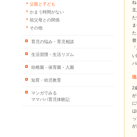
ね
父親と子ども
主
かまう時間がない
た
祖父母との関係
ま
その他
た
替
育児の悩み・育児相談
「
生活習慣・生活リズム
い
パ
幼稚園・保育園・入園
現
知育・幼児教育
2
マンガでみる
が
ママパパ育児体験記
に
は
っ
が