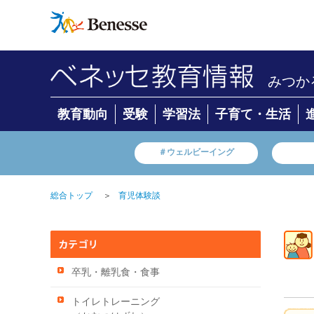
みつか
教育動向
受験
学習法
子育て・生活
＃ウェルビーイング
＞
総合トップ
育児体験談
卒乳・離乳食・食事
トイレトレーニング