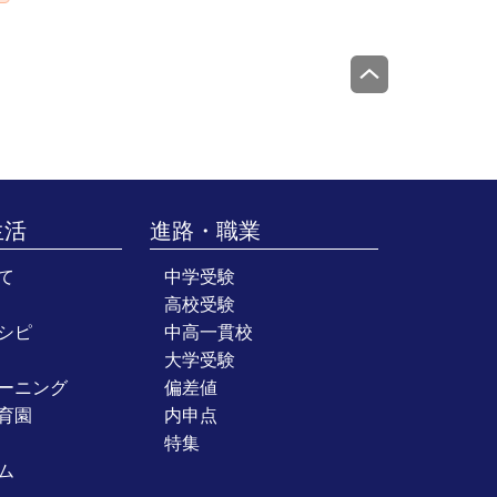
生活
進路・職業
て
中学受験
高校受験
シピ
中高一貫校
大学受験
ーニング
偏差値
育園
内申点
特集
ム