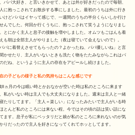
、パパ大好き、と言いきかせて、あとは外が好きだったので毎朝、
人に抱っこされてお散歩する事にしました。最初のうちは外に行き
いけどパパはイヤって感じで、一週間のうちの半分くらいしか行け
せんでした。何回か行くうちに、抱っこされて笑うようになりまし
。とにかく主人と息子の接触を増やしました。オムツもごはんも着
えも朝は全部主人がやりました（夜は寝ていて会えないので）。
パパに着替えさせてもらったの？よかったね、パパ優しいね」と言
聞かせたり、主人がいないときも洗たく物をたたみながらこれはパ
のだね、というように主人の存在をアピールし続けました。
在の子どもの様子と私の気持ちはこんな感じです
歳8ヵ月の今は眠い時とかおなかが空いた時は私のところに来ます
、私がいない時は主人でも大丈夫になりました。週末は主人と一緒
寝たりしてます。「主人＝楽しい」になったみたいで主人がいる時
ほとんど私のところには来ない程。今ではその頃の話は笑い話にな
てます。息子が私にベッタリだと娘が私のところに来れないのが気
かりだったので主人を好きになってくれてホッとしてます。