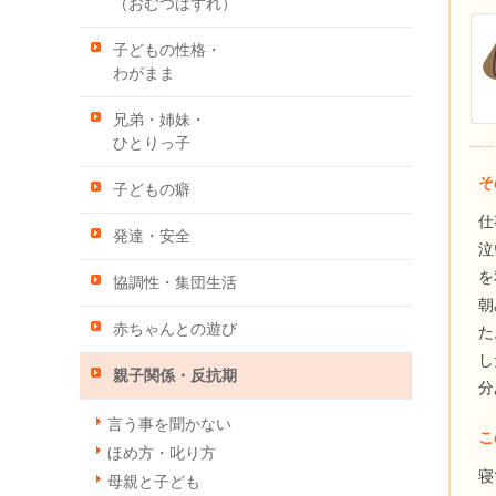
（おむつはずれ）
子どもの性格・
わがまま
兄弟・姉妹・
ひとりっ子
そ
子どもの癖
仕
発達・安全
泣
を
協調性・集団生活
朝
赤ちゃんとの遊び
た
し
親子関係・反抗期
分
言う事を聞かない
こ
ほめ方・叱り方
寝
母親と子ども