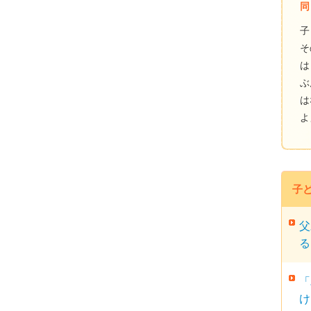
同
子
そ
は
ぶ
は
よ
子
父
る
「
け