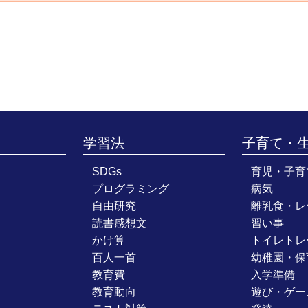
学習法
子育て・
SDGs
育児・子育
プログラミング
病気
自由研究
離乳食・レ
読書感想文
習い事
かけ算
トイレトレ
百人一首
幼稚園・保
教育費
入学準備
教育動向
遊び・ゲー