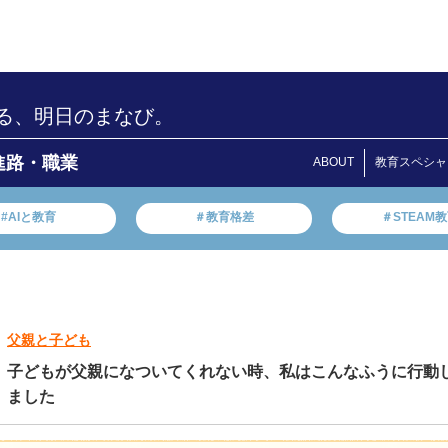
る、明日のまなび。
進路・職業
ABOUT
教育スペシャ
#AIと教育
＃教育格差
＃STEAM
父親と子ども
子どもが父親になついてくれない時、私はこんなふうに行動
ました