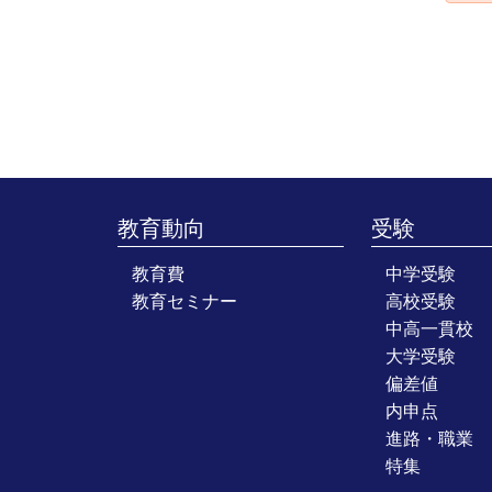
教育動向
受験
教育費
中学受験
教育セミナー
高校受験
中高一貫校
大学受験
偏差値
内申点
進路・職業
特集