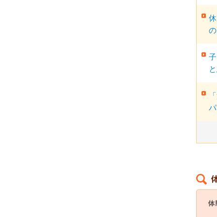
休
の
子
と
「
パ