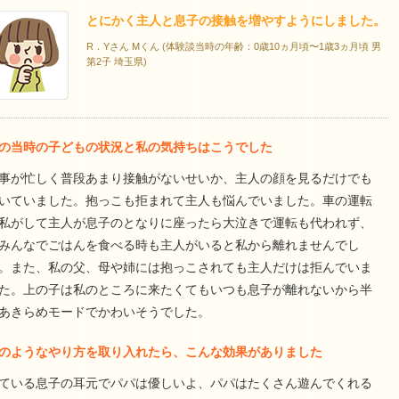
とにかく主人と息子の接触を増やすようにしました。
R．Yさん Mくん (体験談当時の年齢：0歳10ヵ月頃〜1歳3ヵ月頃 男
第2子 埼玉県)
の当時の子どもの状況と私の気持ちはこうでした
事が忙しく普段あまり接触がないせいか、主人の顔を見るだけでも
いていました。抱っこも拒まれて主人も悩んでいました。車の運転
私がして主人が息子のとなりに座ったら大泣きで運転も代われず、
みんなでごはんを食べる時も主人がいると私から離れませんでし
。また、私の父、母や姉には抱っこされても主人だけは拒んでいま
た。上の子は私のところに来たくてもいつも息子が離れないから半
あきらめモードでかわいそうでした。
のようなやり方を取り入れたら、こんな効果がありました
ている息子の耳元でパパは優しいよ、パパはたくさん遊んでくれる