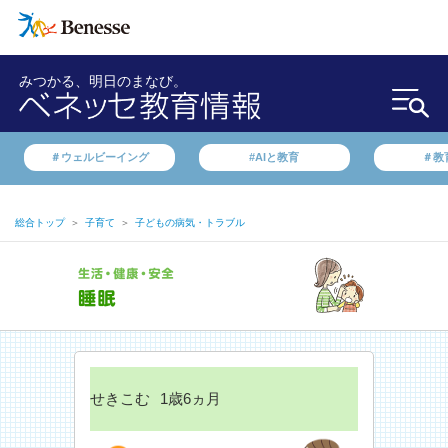
みつかる、明日のまなび。
＃ウェルビーイング
#AIと教育
＃教
総合トップ
＞
子育て
＞
子どもの病気・トラブル
せきこむ
1歳6ヵ月