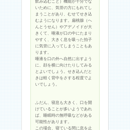
飲み込むこと）機能が十分でな
いために、気管の方にもれてし
まうことがあり、むせてせき込
むようになります。扁桃腺（へ
んとうせん）やアデノイドが大
きくて、唾液が口の中にたまり
やすく、大きく息を吸った拍子
に気管に入ってしまうこともあ
ります。
唾液を口の外へ自然に出すよう
に、顔を横に向けたりしてみる
とよいでしょう。せき込んだと
きは軽く背中をさする程度でよ
いでしょう。
ふだん、寝息も大きく、口を開
けていることが多いようであれ
ば、睡眠時の無呼吸などがある
可能性があります。
この場合、寝ている間に息を止