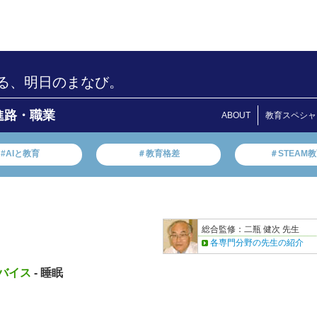
る、明日のまなび。
進路・職業
ABOUT
教育スペシャ
#AIと教育
＃教育格差
＃STEAM
総合監修：二瓶 健次 先生
各専門分野の先生の紹介
バイス
- 睡眠