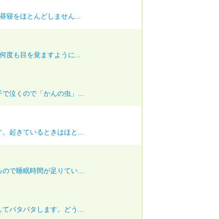
寝をほとんどしません...
度も目を覚ますように...
で泣くので「かんの虫」...
。起きているときはほと...
ので睡眠時間が足りてい...
てバタバタします。どう...