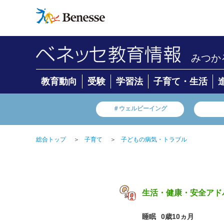
みつか
教育動向
受験
学習法
子育て・生活
＃ウェルビーイング
総合トップ
＞
子育て
＞
子どもの病気・トラブル
生活・健康・安全アド
睡眠
0歳10ヵ月