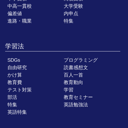
中高一貫校
大学受験
偏差値
内申点
進路・職業
特集
学習法
SDGs
プログラミング
自由研究
読書感想文
かけ算
百人一首
教育費
教育動向
テスト対策
学習
部活
教育セミナー
特集
英語勉強法
英語特集