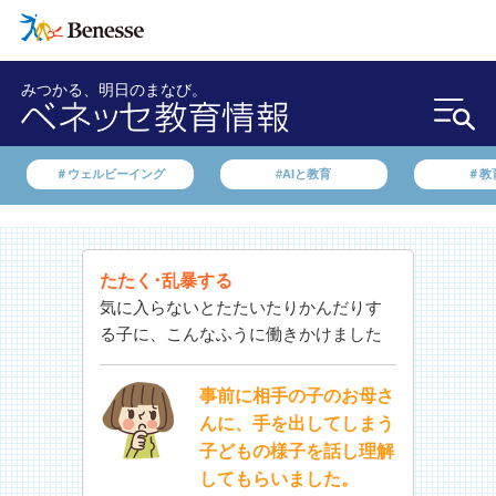
みつかる、明日のまなび。
＃ウェルビーイング
#AIと教育
＃教
たたく･乱暴する
気に入らないとたたいたりかんだりす
る子に、こんなふうに働きかけました
事前に相手の子のお母さ
んに、手を出してしまう
子どもの様子を話し理解
してもらいました。