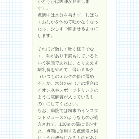
かどうかは医師が判断しま
す）。
点滴中は水分を与えず、しばら
くおなかを休めて吐かなくなっ
たら、少しずつ飲ませるように
します。
それほど激しく吐く様子でな
く、熱があり下痢もしていると
いう状態であれば、とりあえず
離乳食をやめて、薄いミルク
（いつものミルクの倍に薄め
る）か、水分のみ（この場合は
イオン水やスポーツドリンクの
ように電解質が入っているも
の）にしてください。
なお、病院では粉末のインスタ
ントジュースのようなものが処
方されて、100mlの湯に溶かす
と、点滴に使用する点滴液と同
じような成分になるものがあり