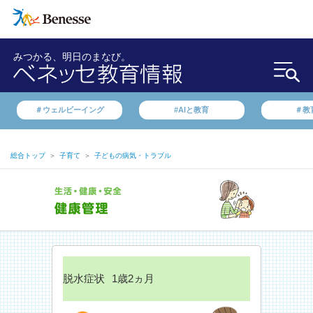
みつかる、明日のまなび。
＃ウェルビーイング
#AIと教育
＃教
総合トップ
＞
子育て
＞
子どもの病気・トラブル
脱水症状
1歳2ヵ月