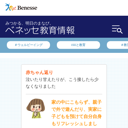
みつかる、明日のまなび。
＃ウェルビーイング
#AIと教育
＃教
赤ちゃん返り
泣いたり甘えたりが、こう接したら少
なくなりました
家の中にこもらず、親子
で外で遊んだり、実家に
子どもを預けて自分自身
もリフレッシュしまし