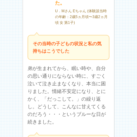
た。
U．Mさん Eちゃん (体験談当時
の年齢：2歳5ヵ月頃〜3歳2ヵ月
頃 女 第1子)
その当時の子どもの状況と私の気
持ちはこうでした
弟が生まれてから、眠い時や、自分
の思い通りにならない時に、すごく
泣いて泣き止まなくなり、本当に困
りました。情緒不安定になり、とに
かく、「だっこして。」の繰り返
し。どうして、こんなに甘えてくる
のだろう・・・というブルーな日が
続きました。