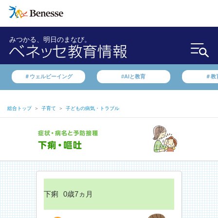
みつかる、明日のまなび。
＃ウェルビーイング
#AIと教育
＃教
総合トップ
＞
子育て
＞
子どもの病気・トラブル
下痢
0歳7ヵ月