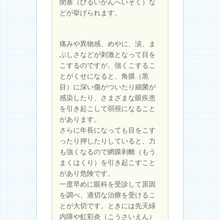
閉塞（びるいかんへいそく）な
どが挙げられます。
痛みや異物感、めやに、涙、ま
ぶしさなどが刺激となって目を
こするのですが、強くこするこ
とがくせになると、角膜（黒
目）に深い傷がついたり細菌が
感染したり、さまざまな眼疾患
を引き起こして弱視になること
があります。
さらに年長になっても目をこす
ったり押したりしていると、力
も強くなるので網膜剥離（もう
まくはくり）を引き起こすこと
があり危険です。
一度早めに眼科を受診して原因
を調べ、適切な治療を受けるこ
とが大切です。ときには先天緑
内障や虹彩炎（こうさいえん）