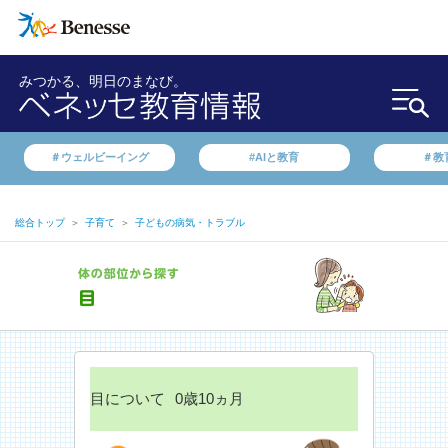
みつかる、明日のまなび。
＃ウェルビーイング
#AIと教育
＃教
総合トップ
＞
子育て
＞
子どもの病気・トラブル
目について
0歳10ヵ月