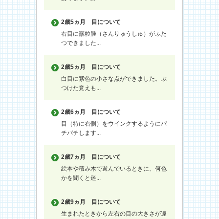
2歳5ヵ月
目について
右目に霰粒腫（さんりゅうしゅ）がふた
つできました...
2歳5ヵ月
目について
白目に紫色の小さな点ができました。ぶ
つけた覚えも...
2歳6ヵ月
目について
目（特に右側）をウインクするようにパ
チパチします...
2歳7ヵ月
目について
絵本や積み木で遊んでいるときに、何色
かを聞くと迷...
2歳9ヵ月
目について
生まれたときから左右の目の大きさが違