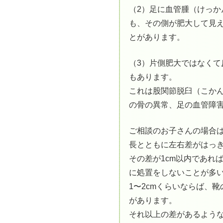
（2）足に血管腫（けっか
も、その側が肥大して見
とがあります。
（3）片側肥大ではなくて
もあります。
これは股関節脱臼（こか
の骨の異常、足の血管障
ご相談のお子さんの場合
長とともに左右差がはっ
その差が1cm以内であれ
に処置をしないことが多
1〜2cmくらいならば、
があります。
それ以上の差があるよう