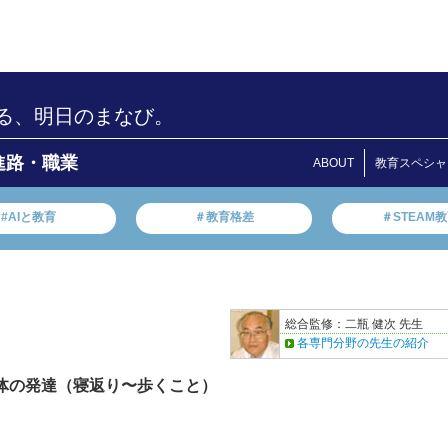
る、明日のまなび。
進路・職業
ABOUT
教育スペシャ
#AIと教育
＃教育格差
＃STEAM
総合監修：二瓶 健次 先生
各専門分野の先生の紹介
 体の発達（寝返り〜歩くこと）