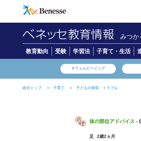
みつか
教育動向
受験
学習法
子育て・生活
＃ウェルビーイング
総合トップ
＞
子育て
＞
子どもの病気・トラブル
体の部位アドバイス
-
足
2歳2ヵ月