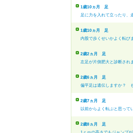
1歳10ヵ月
足
足に力を入れて立ったり、走
1歳10ヵ月
足
内股で歩くせいかよく転びま
2歳2ヵ月
足
左足が片側肥大と診断されま
2歳6ヵ月
足
偏平足は遺伝しますか？ も
2歳7ヵ月
足
以前からよく転ぶと思ってい
2歳8ヵ月
足
1ｃｍの高さでもジャンプがで