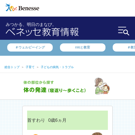
みつかる、明日のまなび。
＃ウェルビーイング
#AIと教育
＃教
総合トップ
＞
子育て
＞
子どもの病気・トラブル
首すわり
0歳6ヵ月