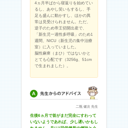
4ヵ月半ばから寝返りを始めてい
るし、あやし笑いもするし、手
足も盛んに動かすし、ほかの異
常は見受けられません。ただ、
逆子のため帝王切開出産で、
「新生児一過性多呼吸」のため1
週間、NICU（新生児の集中治療
室）に入っていました。
脳性麻痺（まひ）ではないかと
とても心配です（3256g、51cm
で生まれました）。
先生からのアドバイス
二瓶 健次 先生
生後6ヵ月で首がまだ完全にすわって
いないようであれば、少し遅いかもし
れません。月に1回保健所の健診と小