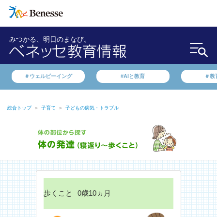
みつかる、明日のまなび。
＃ウェルビーイング
#AIと教育
＃教
総合トップ
＞
子育て
＞
子どもの病気・トラブル
歩くこと
0歳10ヵ月