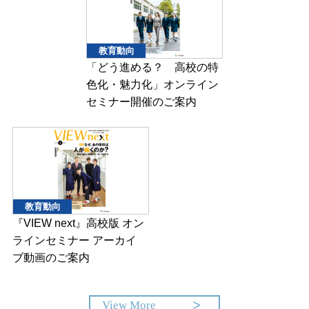
教育動向
「どう進める？ 高校の特
色化・魅力化」オンライン
セミナー開催のご案内
教育動向
『VIEW next』高校版 オン
ラインセミナー アーカイ
ブ動画のご案内
View More