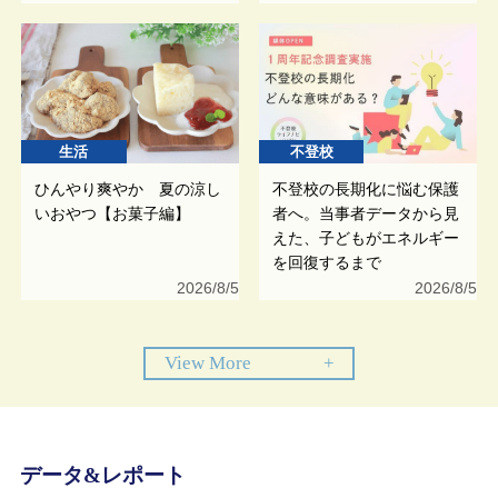
生活
不登校
ひんやり爽やか 夏の涼し
不登校の長期化に悩む保護
いおやつ【お菓子編】
者へ。当事者データから見
えた、子どもがエネルギー
を回復するまで
2026/8/5
2026/8/5
View More
+
データ&レポート