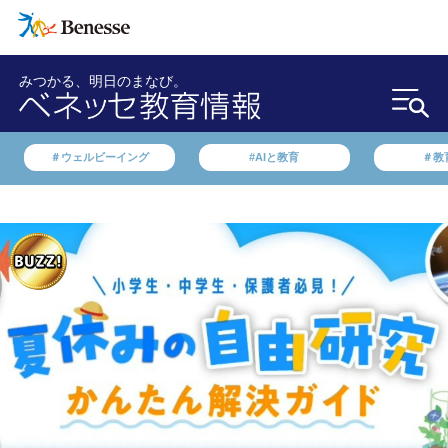
みつかる、明日のまなび。
＃ウェルビーイング
#AIと教育
＃教