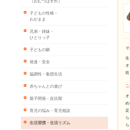
（おむつはずれ）
子どもの性格・
わがまま
兄弟・姉妹・
ひとりっ子
そ
子どもの癖
生
発達・安全
オ
吹
協調性・集団生活
こ
赤ちゃんとの遊び
オ
親子関係・反抗期
め
足
育児の悩み・育児相談
ら
生活習慣・生活リズム
ら