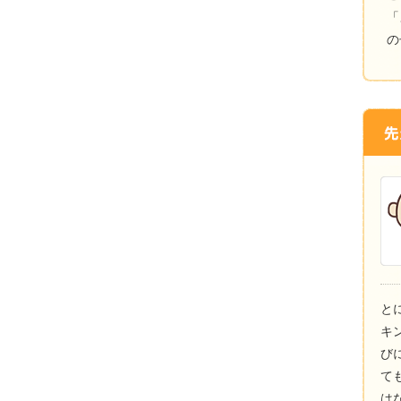
「
の
と
キ
び
て
は