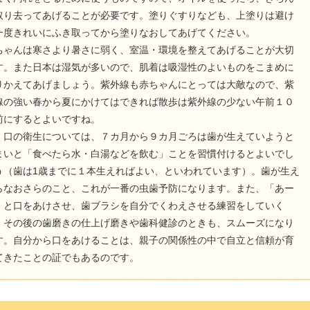
取り去ってあげることが必要です。塗りぐすりなども、上塗りは避け
一度きれいにふき取ってから塗りなおしてあげてください。
ちゃんは寒さより暑さに弱く、室温・環境を整えてあげることが大切
す。また日本は湿気が多いので、肌着は吸湿性のよいものをこまめに
りかえてあげましょう。紫外線も赤ちゃんにとっては大敵なので、紫
線の強い春から夏にかけてはできれば散歩は紫外線の少ない午前１０
前にするとよいですね。
・口の衛生については、７カ月から９カ月ごろは歯が生えていようと
まいと「食べたら水・白湯などを飲む」ことを習慣付けるとよいでし
う（歯は1歳までに１本生えればよい、といわれています）。歯が生え
らなおさらのこと、これが一番の虫歯予防になります。また、「あー
」と口をあけさせ、歯ブラシを自分でくわえさせる練習をしていく
、その後の歯磨きの仕上げ磨きや歯科健診のときも、スムーズになり
す。自分から口をあけることは、親子の関係性の中で自立と信頼が育
てきたことの証でもあるのです。