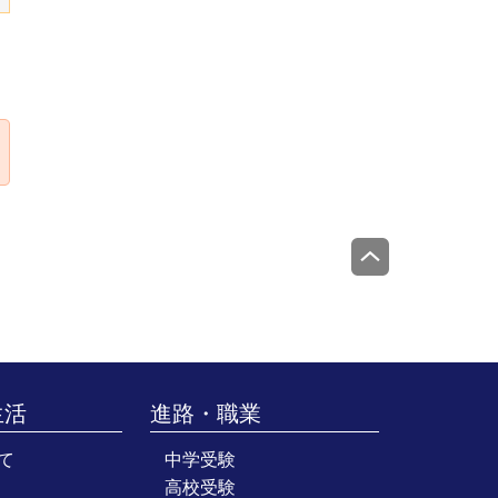
生活
進路・職業
て
中学受験
高校受験