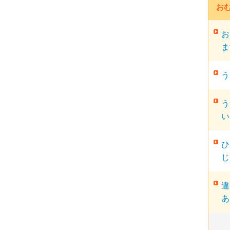
お
お
ま
う
う
い
ひ
じ
違
あ