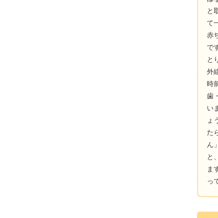
と
て
赤
で
と
外
時
歯
い
ょ
た
ん
と
ま
っ