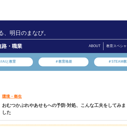
る、明日のまなび。
進路・職業
ABOUT
教育スペシャ
#AIと教育
＃教育格差
＃STEAM
環境・衛生
おむつかぶれやあせもへの予防·対処、こんな工夫をしてみま
した