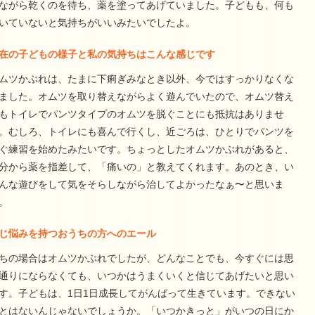
ながら乾くのを待ち、薬を塗ってあげていました。子どもも、何も
いていないと気持ちがいいみたいでしたよ。
在の子どもの様子と私の気持ちはこんな感じです
ムツかぶれは、たまに下痢ぎみなとき以外、今ではすっかりなくな
ました。オムツを取り替えながらよく遊んでいたので、オムツ替え
もトイレでパンツタイプのオムツを脱ぐことにも抵抗はありませ
。むしろ、トイレにも喜んで行くし、近ごろは、ひとりでパンツを
ぐ練習を始めたみたいです。ちょっとしたオムツかぶれがあると、
分から薬を指差して、「痛いの」と教えてくれます。あのとき、い
んな遊びをして気をそらしながら治してよかったなぁ〜と思いま
。
じ悩みを持つおうちの方へのエール
ちの場合はオムツかぶれでしたが、どんなことでも、今すぐには思
通りにならなくても、いつかはうまくいくと信じてあげたいと思い
す。子どもは、1日1日成長してがんばって生きています。できない
とはないんじゃないでしょうか。「いつかきっと」がいつの日にか