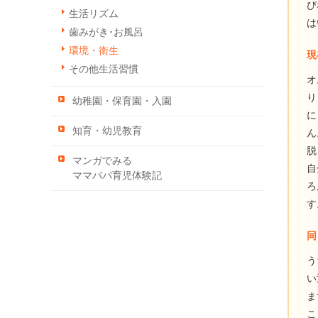
び
生活リズム
は
歯みがき･お風呂
環境・衛生
現
その他生活習慣
オ
り
幼稚園・保育園・入園
に
知育・幼児教育
ん
脱
マンガでみる
自
ママパパ育児体験記
ろ
す
同
う
い
ま
こ