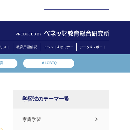
PRODUCED BY
リスト
教育用語解説
イベント&セミナー
データ&レポート
教育
＃LGBTQ
学習法のテーマ一覧
家庭学習