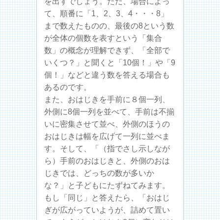
を出すでしょう。ただ、場合によっ
て、順番に「1、2、3、4・・・8」
まで数えたものの、最後の8という数
が全体の個数を表すという「集合
数」の概念が理解できず、「全部で
いくつ？」と聞くと「10個！」や「9
個！」などと違う数を答える場合も
あるのです。
また、おはじきを手前に８個一列、
外側に8個一列を並べて、手前は不揃
いに密集させて並べ、外側のほうの
おはじきは幅を広げて一列に並べま
す。そして、「（指でさし示しなが
ら）手前のおはじきと、外側のおは
じきでは、どっちの数が多いか
な？」と子どもにたずねてみます。
もし「同じ」と答えたら、「おはじ
ぎが広がっていようが、詰めて置い