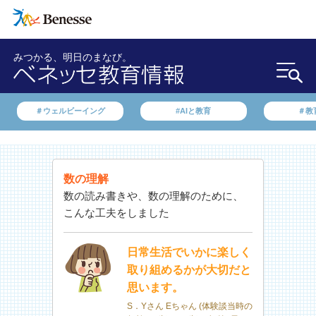
みつかる、明日のまなび。
＃ウェルビーイング
#AIと教育
＃教
数の理解
数の読み書きや、数の理解のために、
こんな工夫をしました
日常生活でいかに楽しく
取り組めるかが大切だと
思います。
S．Yさん Eちゃん (体験談当時の