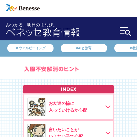
みつかる、明日のまなび。
＃ウェルビーイング
#AIと教育
＃教
お友達の輪に
入っていけるか心配
言いたいことが
いえない子で心配