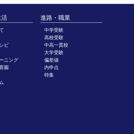
生活
進路・職業
て
中学受験
高校受験
シピ
中高一貫校
大学受験
ーニング
偏差値
育園
内申点
特集
ム