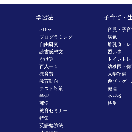
学習法
子育て・
SDGs
育児・子育
プログラミング
病気
自由研究
離乳食・レ
読書感想文
習い事
かけ算
トイレトレ
百人一首
幼稚園・保
教育費
入学準備
教育動向
遊び・ゲー
テスト対策
発達
学習
不登校
部活
特集
教育セミナー
特集
英語勉強法