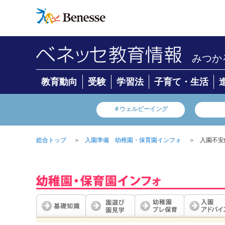
みつか
教育動向
受験
学習法
子育て・生活
＃ウェルビーイング
＞
＞
入園不安
総合トップ
入園準備 幼稚園・保育園インフォ