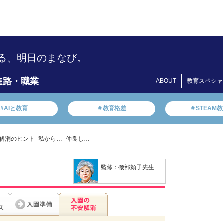
る、明日のまなび。
進路・職業
ABOUT
教育スペシャ
#AIと教育
＃教育格差
＃STEAM
解消のヒント -私から… -仲良し…
監修：磯部頼子先生