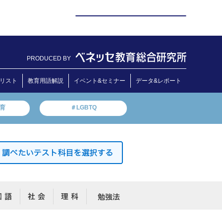
PRODUCED BY
リスト
教育用語解説
イベント&セミナー
データ&レポート
教育
＃LGBTQ