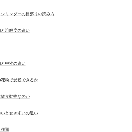
スシリンダーの目盛りの読み方
和と溶解度の違い
和と中性の違い
の花粉で受粉できるか
は雑食動物なのか
ついとせきずいの違い
と種類