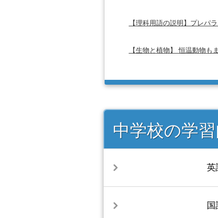
【理科用語の説明】プレパラ
【生物と植物】 恒温動物も
中学校の学習
英
国