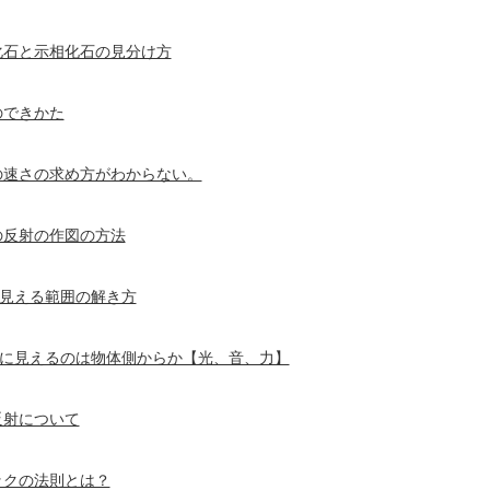
化石と示相化石の見分け方
のできかた
の速さの求め方がわからない。
の反射の作図の方法
見える範囲の解き方
に見えるのは物体側からか【光、音、力】
反射について
ックの法則とは？