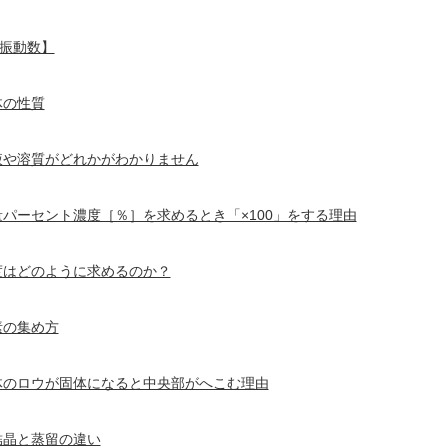
振動数】
体の性質
液や溶質がどれかがわかりません
量パーセント濃度［％］を求めるとき「×100」をする理由
度はどのように求めるのか？
素の集め方
体のロウが固体になると中央部がへこむ理由
結晶と蒸留の違い