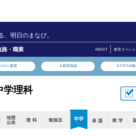
る、明日のまなび。
進路・職業
ABOUT
教育スペシャ
#AIと教育
＃教育格差
＃STEAM
中学理科