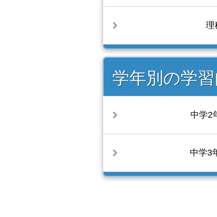
理
学年別の学習
中学2
中学3