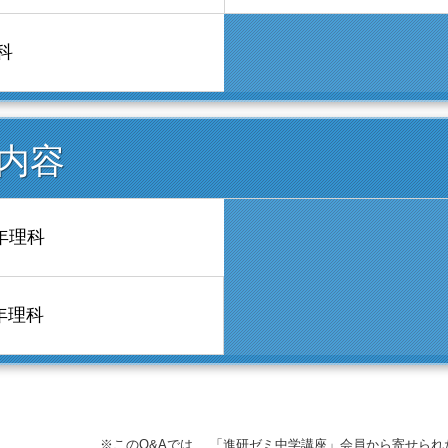
科
内容
年理科
年理科
※​このQ&Aでは、​ 「進研ゼミ中学講座」​会員から寄せ