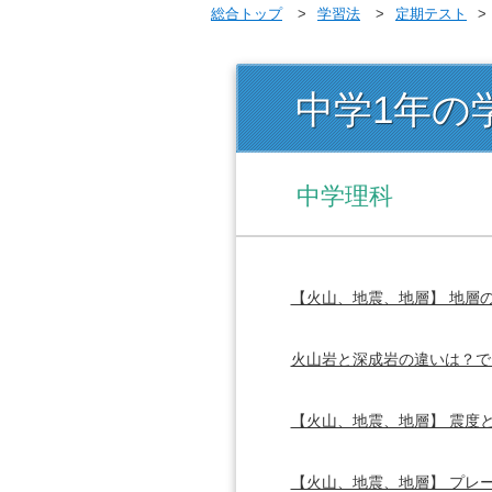
総合トップ
学習法
定期テスト
中学1年の
中学理科
【火山、地震、地層】 地層
火山岩と深成岩の違いは？で
【火山、地震、地層】 震度
【火山、地震、地層】 プレ