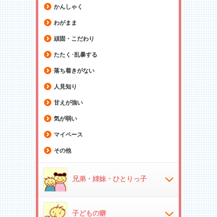
かんしゃく
わがまま
頑固・こだわり
たたく･乱暴する
落ち着きがない
人見知り
甘えが強い
気が弱い
マイペース
その他
兄弟・姉妹・ひとりっ子
子どもの癖