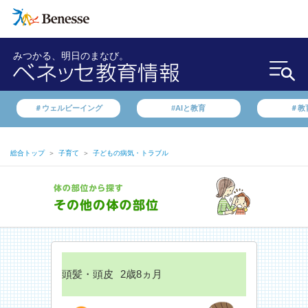
みつかる、明日のまなび。
＃ウェルビーイング
#AIと教育
＃教
総合トップ
＞
子育て
＞
子どもの病気・トラブル
頭髪・頭皮
2歳8ヵ月