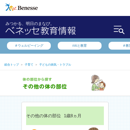
みつかる、明日のまなび。
＃ウェルビーイング
#AIと教育
＃教
総合トップ
＞
子育て
＞
子どもの病気・トラブル
その他の体の部位
1歳8ヵ月