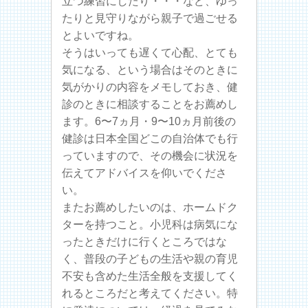
立つ練習にしたり・・・など、ゆっ
たりと見守りながら親子で過ごせる
とよいですね。
そうはいっても遅くて心配、とても
気になる、という場合はそのときに
気がかりの内容をメモしておき、健
診のときに相談することをお薦めし
ます。6〜7ヵ月・9〜10ヵ月前後の
健診は日本全国どこの自治体でも行
っていますので、その機会に状況を
伝えてアドバイスを仰いでくださ
い。
またお薦めしたいのは、ホームドク
ターを持つこと。小児科は病気にな
ったときだけに行くところではな
く、普段の子どもの生活や親の育児
不安も含めた生活全般を支援してく
れるところだと考えてください。特