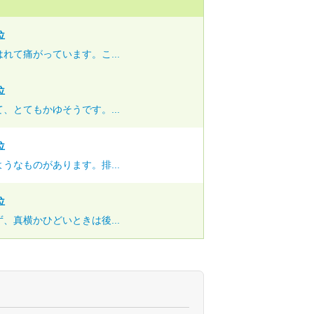
位
れて痛がっています。こ...
位
、とてもかゆそうです。...
位
うなものがあります。排...
位
、真横かひどいときは後...