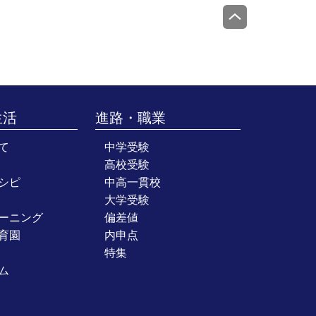
生活
進路・職業
て
中学受験
高校受験
シピ
中高一貫校
大学受験
ーニング
偏差値
育園
内申点
特集
ム