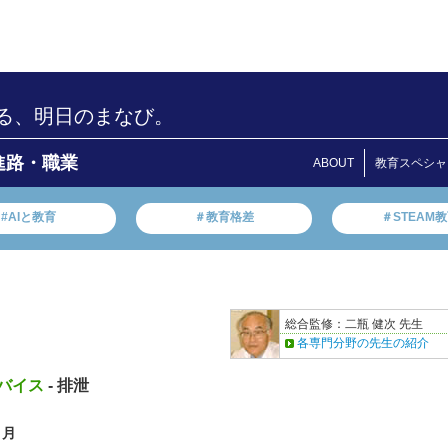
る、明日のまなび。
進路・職業
ABOUT
教育スペシャ
#AIと教育
＃教育格差
＃STEAM
総合監修：二瓶 健次 先生
各専門分野の先生の紹介
バイス
- 排泄
ヵ月