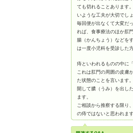
ても切れることあります
いような工夫が大切でし
毎回便が出なくて大変だ
れば、食事療法のほか肛
腸（かんちょう）などを
は一度小児科を受診した
痔といわれるものの中に
これは肛門の周囲の皮膚
た状態のことを言います
開して膿（うみ）を出し
ます。
ご相談から推察する限り
の痔ではないと思われま