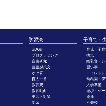
学習法
子育て・
SDGs
育児・子育
プログラミング
病気
自由研究
離乳食・レ
読書感想文
習い事
かけ算
トイレトレ
百人一首
幼稚園・保
教育費
入学準備
教育動向
遊び・ゲー
テスト対策
発達
学習
不登校