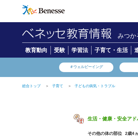
みつか
教育動向
受験
学習法
子育て・生活
＃ウェルビーイング
総合トップ
＞
子育て
＞
子どもの病気・トラブル
生活・健康・安全アド
その他の体の部位
2歳4