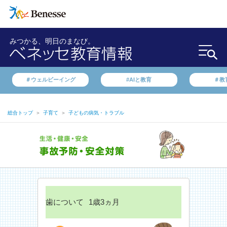
みつかる、明日のまなび。
＃ウェルビーイング
#AIと教育
＃教
総合トップ
＞
子育て
＞
子どもの病気・トラブル
歯について
1歳3ヵ月