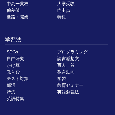
中高一貫校
大学受験
偏差値
内申点
進路・職業
特集
学習法
SDGs
プログラミング
自由研究
読書感想文
かけ算
百人一首
教育費
教育動向
テスト対策
学習
部活
教育セミナー
特集
英語勉強法
英語特集