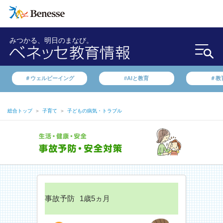
みつかる、明日のまなび。
＃ウェルビーイング
#AIと教育
＃教
総合トップ
＞
子育て
＞
子どもの病気・トラブル
事故予防
1歳5ヵ月