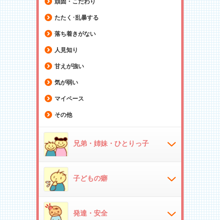
頑固・こだわり
たたく･乱暴する
落ち着きがない
人見知り
甘えが強い
気が弱い
マイペース
その他
兄弟・姉妹・ひとりっ子
子どもの癖
発達・安全