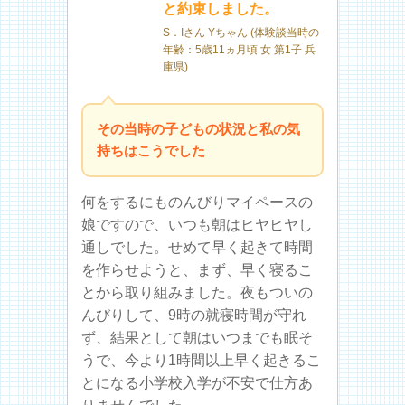
と約束しました。
S．Iさん Yちゃん (体験談当時の
年齢：5歳11ヵ月頃 女 第1子 兵
庫県)
その当時の子どもの状況と私の気
持ちはこうでした
何をするにものんびりマイペースの
娘ですので、いつも朝はヒヤヒヤし
通しでした。せめて早く起きて時間
を作らせようと、まず、早く寝るこ
とから取り組みました。夜もついの
んびりして、9時の就寝時間が守れ
ず、結果として朝はいつまでも眠そ
うで、今より1時間以上早く起きるこ
とになる小学校入学が不安で仕方あ