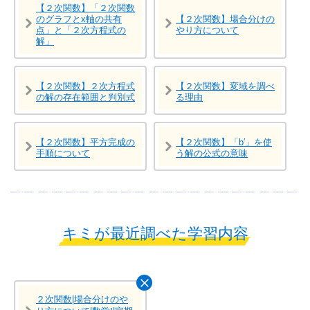
【２次関数】「２次関数
のグラフとx軸の共有
【２次関数】場合分けの
点」と「２次方程式の
やり方について
解」
【２次関数】２次方程式
【２次関数】変域を調べ
の解の存在範囲と判別式
る理由
【２次関数】平方完成の
【２次関数】「b′」を使
手順について
う解の公式の意味
キミが最近調べた学習内容
２次関数|場合分けのや