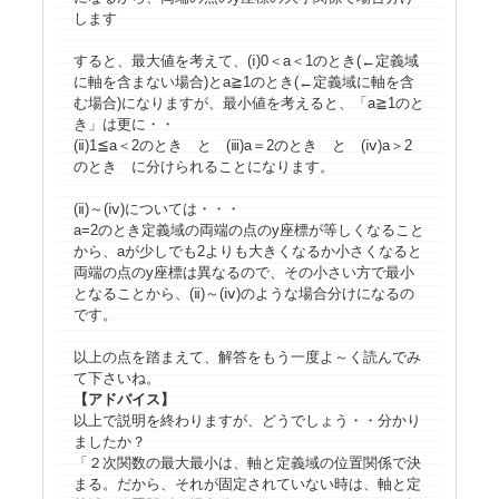
します
すると、最大値を考えて、(ⅰ)0＜
a
＜1のとき(←定義域
に軸を含まない場合)と
a
≧1のとき(←定義域に軸を含
む場合)になりますが、最小値を考えると、「
a
≧1のと
き」は更に・・
(ⅱ)1≦
a
＜2のとき と (ⅲ)
a
＝2のとき と (ⅳ)
a
＞2
のとき に分けられることになります。
(ⅱ)～(ⅳ)については・・・
a
=2のとき定義域の両端の点の
y
座標が等しくなること
から、
a
が少しでも2よりも大きくなるか小さくなると
両端の点の
y
座標は異なるので、その小さい方で最小
となることから、(ⅱ)～(ⅳ)のような場合分けになるの
です。
以上の点を踏まえて、解答をもう一度よ～く読んでみ
て下さいね。
【アドバイス】
以上で説明を終わりますが、どうでしょう・・分かり
ましたか？
「２次関数の最大最小は、軸と定義域の位置関係で決
まる。だから、それが固定されていない時は、軸と定