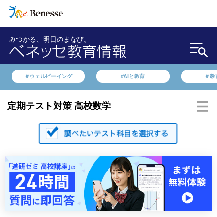
みつかる、明日のまなび。
＃ウェルビーイング
#AIと教育
＃教
定期テスト対策 高校数学