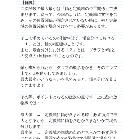
【解説】
２次関数の最大最小は「軸と定義域の位置関係」で決
まります。従って、今回のように、定義域に文字を含
み、その位置関係が固定されていない時は、軸と定義
域の位置関係で場合分けをする必要があります。
そこで求めているのが軸(
x
=1)で、場合分けにおける
「１」とは、軸の
x
座標のことです。
また、場合分けにおける「２」とは、グラフと
x
軸と
の交点の
x
座標
x
=2のことなのです。
軸が求められたら、グラフの概形をかき、そのグラフ
上で
x
=
a
を動かしてみましょう。
最大最小がどうなるかを見てみると、場合分けが見え
てきますよ！
その際、ポイントとなるのは次の点です！上に凸の放
物線では・・
最大値 → 定義域に軸が含まれる時、必ず頂点で最
大となるから、定義域に軸を含むか含まないかで場合
分けします
最小値 → 定義域の両端の点のどちらかで必ず最小
になるから、両端の点の
y
座標の大小関係で場合分け