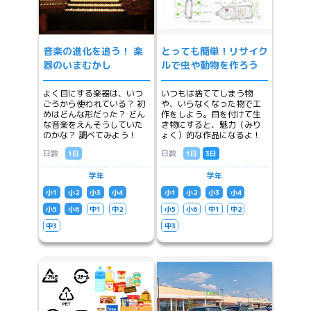
音楽の進化を追う！ 楽
とっても簡単！リサイク
器のいまむかし
ルで虫や動物を作ろう
よく目にする楽器は、いつ
いつもは捨ててしまう物
ごろから使われている？ 初
や、いらなくなった物で工
めはどんな形だった？ どん
作をしよう。目を付けて生
な音楽をえんそうしていた
き物にすると、魅力（みり
のかな？ 調べてみよう！
ょく）的な作品になるよ！
日数
日数
1日
1日
3日
学年
学年
小1
小2
小3
小4
小1
小2
小3
小4
小5
小6
中1
中2
小5
小6
中1
中2
中3
中3