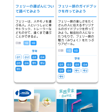
フェリーの運ぱんについ
フェリー旅のガイドブッ
て調べてみよう
クを作ってみよう
フェリーは、人やモノを運
フェリー旅の楽しさをたく
ぶ名人。人といっしょに車
さんの人に伝えるオリジナ
やトラック、トレーラーな
ルのガイドブックを作って
どものせて、遠くまで運ぶ
みよう。船会社の人になっ
ことができるよ。
たつもりで、フェリー旅の
魅力（みりょく）をたっぷ
日数
1日
3日
りアピール。
日数
1日
3日
学年
小1
小2
小3
小4
学年
小5
小6
中1
中2
小1
小2
小3
小4
中3
小5
小6
中1
中2
中3