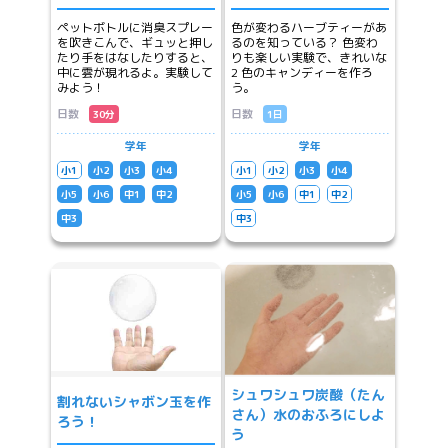
ペットボトルに消臭スプレー
色が変わるハーブティーがあ
を吹きこんで、ギュッと押し
るのを知っている？ 色変わ
たり手をはなしたりすると、
りも楽しい実験で、きれいな
中に雲が現れるよ。実験して
2 色のキャンディーを作ろ
みよう！
う。
日数
日数
30分
1日
学年
学年
小1
小2
小3
小4
小1
小2
小3
小4
小5
小6
中1
中2
小5
小6
中1
中2
中3
中3
シュワシュワ炭酸（たん
割れないシャボン玉を作
さん）水のおふろにしよ
ろう！
う