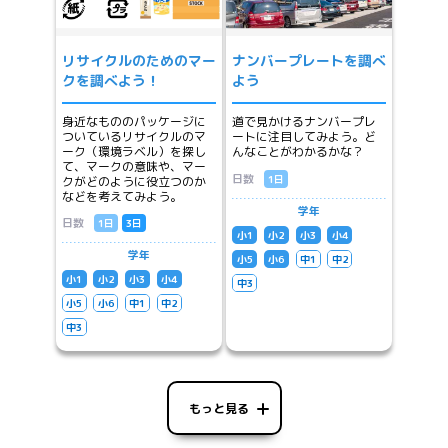
リサイクルのためのマー
ナンバープレートを調べ
クを調べよう！
よう
身近なもののパッケージに
道で見かけるナンバープレ
ついているリサイクルのマ
ートに注目してみよう。ど
ーク（環境ラベル）を探し
んなことがわかるかな？
て、マークの意味や、マー
日数
1日
クがどのように役立つのか
などを考えてみよう。
学年
日数
1日
3日
小1
小2
小3
小4
学年
小5
小6
中1
中2
小1
小2
小3
小4
中3
小5
小6
中1
中2
中3
もっと見る