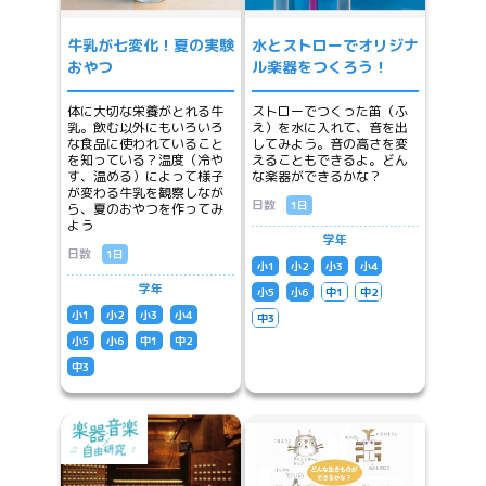
牛乳が七変化！夏の実験
水とストローでオリジナ
おやつ
ル楽器をつくろう！
体に大切な栄養がとれる牛
ストローでつくった笛（ふ
乳。飲む以外にもいろいろ
え）を水に入れて、音を出
な食品に使われていること
してみよう。音の高さを変
を知っている？温度（冷や
えることもできるよ。どん
す、温める）によって様子
な楽器ができるかな？
が変わる牛乳を観察しなが
日数
1日
ら、夏のおやつを作ってみ
よう
学年
日数
1日
小1
小2
小3
小4
学年
小5
小6
中1
中2
小1
小2
小3
小4
中3
小5
小6
中1
中2
中3