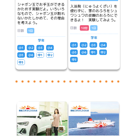
シャボン玉でお手玉ができる
入浴剤（にゅうよくざい）を
かためす実験だよ。いろいろ
使わずに、家のおふろをシュ
なもので、シャボン玉が割れ
ワシュワの炭酸のおふろにで
ないかたしかめて、その理由
きるよ！ 実験してみよう。
を考えよう。
日数
10分
1日
日数
1日
学年
学年
小1
小2
小3
小4
小1
小2
小3
小4
小5
小6
中1
中2
小5
小6
中1
中2
中3
中3