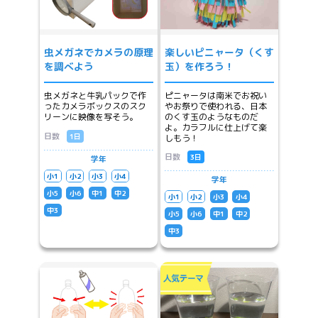
虫メガネでカメラの原理
楽しいピニャータ（くす
を調べよう
玉）を作ろう！
虫メガネと牛乳パックで作
ピニャータは南米でお祝い
ったカメラボックスのスク
やお祭りで使われる、日本
リーンに映像を写そう。
のくす玉のようなものだ
よ。カラフルに仕上げて楽
日数
1日
しもう！
日数
3日
学年
小1
小2
小3
小4
学年
小5
小6
中1
中2
小1
小2
小3
小4
中3
小5
小6
中1
中2
中3