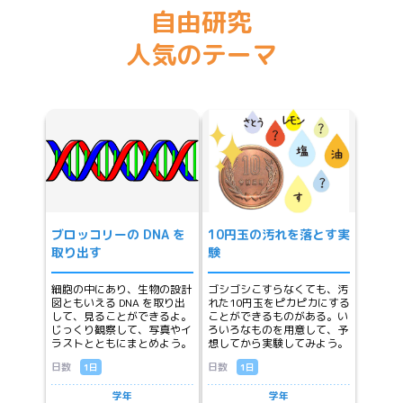
自由研究
人気のテーマ
ブロッコリーの DNA を
10円玉の汚れを落とす実
取り出す
験
細胞の中にあり、生物の設計
ゴシゴシこすらなくても、汚
図ともいえる DNA を取り出
れた10円玉をピカピカにする
して、見ることができるよ。
ことができるものがある。い
じっくり観察して、写真やイ
ろいろなものを用意して、予
ラストとともにまとめよう。
想してから実験してみよう。
日数
日数
1日
1日
学年
学年