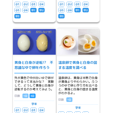
小1
小2
小3
小4
小1
小2
小3
小4
小5
小6
中1
中2
小5
小6
中1
中2
中3
中3
黄身と白身が逆転!? 不
温泉卵で黄身と白身の固
思議なゆで卵を作ろう
まる温度を調べる
外が黄色で中が白いゆで卵が
温泉卵は、黄身は半熟で白身
できるって本当かな？ 実験
が黄身よりやわらかい。ふつ
して、どうして黄身と白身が
うのゆで卵と作り方を比べる
逆転するのか考えてみよう。
と、黄身と白身の固まる温度
がわかるよ。
日数
1日
3日
日数
1日
学年
学年
小1
小2
小3
小4