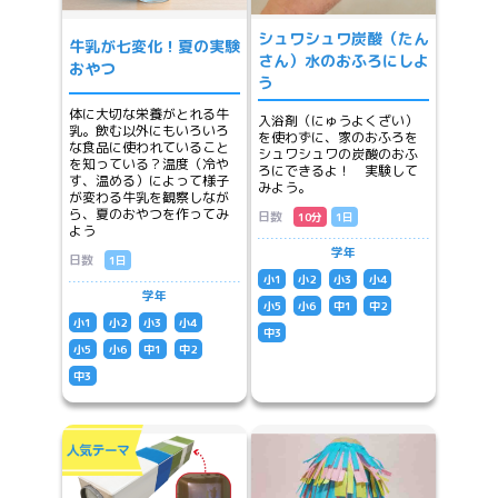
シュワシュワ炭酸（たん
牛乳が七変化！夏の実験
さん）水のおふろにしよ
おやつ
う
体に大切な栄養がとれる牛
入浴剤（にゅうよくざい）
乳。飲む以外にもいろいろ
を使わずに、家のおふろを
な食品に使われていること
シュワシュワの炭酸のおふ
を知っている？温度（冷や
ろにできるよ！ 実験して
す、温める）によって様子
みよう。
が変わる牛乳を観察しなが
ら、夏のおやつを作ってみ
日数
10分
1日
よう
学年
日数
1日
小1
小2
小3
小4
学年
小5
小6
中1
中2
小1
小2
小3
小4
中3
小5
小6
中1
中2
中3