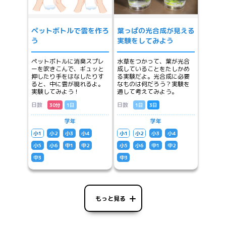
ペットボトルで雲を作ろ
葉っぱの光合成が見える
う
実験をしてみよう
ペットボトルに消臭スプレ
水草をつかって、葉が光合
ーを吹きこんで、ギュッと
成していることをたしかめ
押したり手をはなしたりす
る実験だよ。光合成に必要
ると、中に雲が現れるよ。
なものは何だろう？実験を
実験してみよう！
通して考えてみよう。
日数
日数
30分
1日
1日
3日
学年
学年
小1
小2
小3
小4
小1
小2
小3
小4
小5
小6
中1
中2
小5
小6
中1
中2
中3
中3
もっと見る