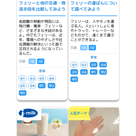
フェリーと他の交通・物
フェリーの運ぱんについ
流手段を比較してみよう
て調べてみよう
長距離の移動や物流には、
フェリーは、人やモノを運
飛行機・電車・フェリーな
ぶ名人。人といっしょに車
ど、さまざまな手段がある
やトラック、トレーラーな
よ。中でもフェリーは、近
どものせて、遠くまで運ぶ
年、環境へのやさしさや社
ことができるよ。
会課題の解決といった面で
日数
1日
3日
注目されるようになってい
るんだ。
学年
日数
1日
3日
小1
小2
小3
小4
学年
小5
小6
中1
中2
小1
小2
小3
小4
中3
小5
小6
中1
中2
中3