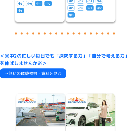
小1
小2
小3
小4
小5
小6
中1
中2
小5
小6
中1
中2
中3
中3
＜※中2の忙しい毎日でも「探究する力」「自分で考える力」
を伸ばしませんか※＞
→無料の体験教材・資料を見る