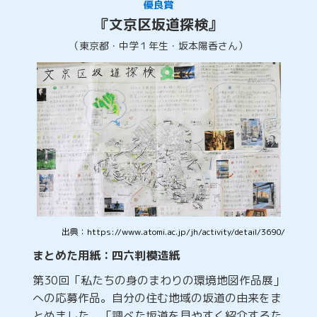
優良賞
『文京区坂道探検』
（東京都・中学１年生・坂本陽香さん）
出典：https://www.atomi.ac.jp/jh/activity/detail/3690/
まとめた用紙：四六判模造紙
第30回「私たちの身のまわりの環境地図作品展」
への応募作品。自分の住む地域の坂道の由来をま
とめました。「調べた坂道を見やすく紹介するた