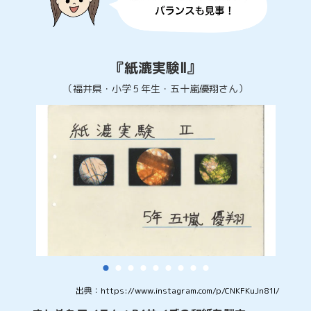
『紙漉実験Ⅱ』
（福井県・小学５年生・五十嵐優翔さん）
出典：https://www.instagram.com/p/CNKFKuJn81I/