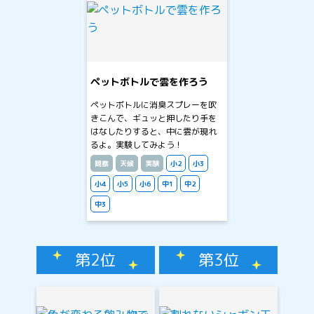
ペットボトルで雲を作ろう
ペットボトルに消臭スプレーを吹
きこんで、ギュッと押したり手を
はなしたりすると、中に雲が現れ
るよ。実験してみよう！
観察
天候
実験
小2
小3
小4
小5
小6
中1
中2
中3
第2位
第3位