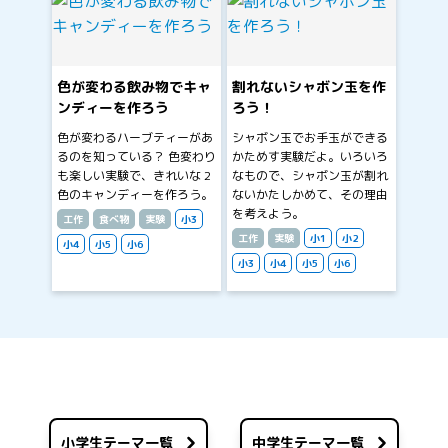
色が変わる飲み物でキャ
割れないシャボン玉を作
ンディーを作ろう
ろう！
色が変わるハーブティーがあ
シャボン玉でお手玉ができる
るのを知っている？ 色変わり
かためす実験だよ。いろいろ
も楽しい実験で、きれいな 2
なもので、シャボン玉が割れ
色のキャンディーを作ろう。
ないかたしかめて、その理由
を考えよう。
工作
食べ物
実験
小3
工作
実験
小1
小2
小4
小5
小6
小3
小4
小5
小6
小学生テーマ一覧
中学生テーマ一覧