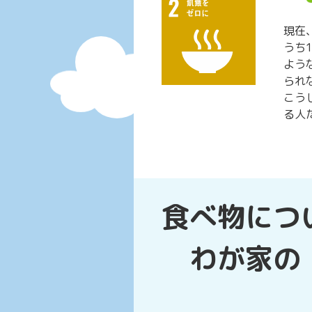
現在
うち
よう
られ
こう
る人
食べ物につ
わが家の