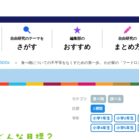
自由研究のテーマを
編集部の
自由研究の
さがす
おすすめ
まとめ
SDGs
＞
食べ物についての不平等をなくすための第一歩。 わが家の「フードロ
カテゴリ
食べ物
調べる
日数
2週間
学年
小学1年生
小学2年生
小学4年生
小学5年生