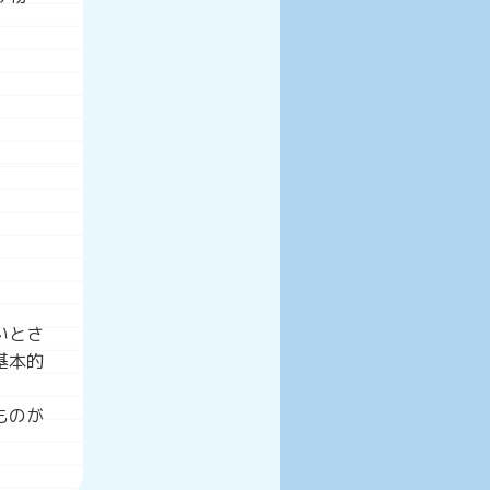
いとさ
基本的
ものが