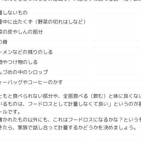
量しないもの
理中に出たくず（野菜の切れはしなど）
菜の皮やしんの部分
の骨
ーメンなどの残りのしる
物やつけ物のしる
んづめの中のシロップ
ィーバッグやコーヒーのかす
ともと食べられない部分や、全部食べる（飲む）と体に良くな
いるものは、フードロスとして計量しなくて良い」というのが
ールです。
書かれたもの以外にも、これはフードロスになるかな？という
きたら、家族で話し合って計量するかどうかを決めましょう。