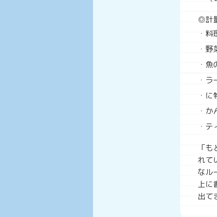
◎計
料
野
魚
ラ
に
か
テ
「も
れて
なル
上に
出て