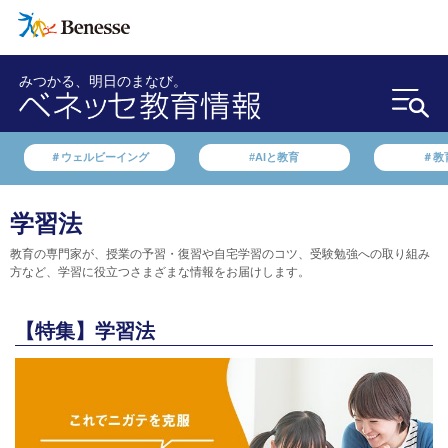
みつかる、明日のまなび。
＃ウェルビーイング
#AIと教育
＃教
学習法
教育の専門家が、授業の予習・復習や自宅学習のコツ、受験勉強への取り組み
方など、学習に役立つさまざまな情報をお届けします。
【特集】学習法