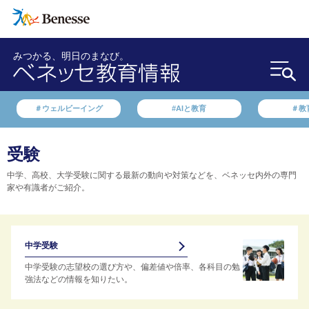
みつかる、明日のまなび。
＃ウェルビーイング
#AIと教育
＃教
受験
中学、高校、大学受験に関する最新の動向や対策などを、ベネッセ内外の専門
家や有識者がご紹介。
中学受験
中学受験の志望校の選び方や、偏差値や倍率、各科目の勉
強法などの情報を知りたい。