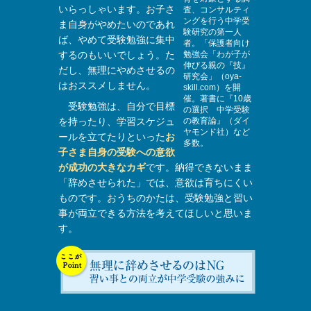
いらっしゃいます。お子さ
査、コンサルティ
ングを行う中学受
ま自身がやめたいのであれ
験研究の第一人
ば、やめて受験勉強に集中
者。「保護者向け
するのもいいでしょう。た
勉強会「わが子が
伸びる親の『技』
だし、無理にやめさせるの
研究会」（oya-
はおススメしません。
skill.com）を開
催。著書に『10歳
受験勉強は、自分で目標
の選択 中学受験
を持ったり、学習スケジュ
の教育論』（ダイ
ヤモンド社）など
ールを立てたりといった
お
多数。
子さま自身の受験への意欲
が成功の大きなカギ
です。納得できないまま
「辞めさせられた」では、意欲は育ちにくい
ものです。おうちのかたは、受験勉強と習い
事が両立できる方法を考えてほしいと思いま
す。