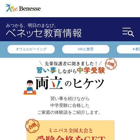
みつかる、明日のまなび。
＃ウェルビーイング
#AIと教育
＃教
習い事を続けながら
中学受験に合格した
ご家庭の体験談をご紹介します。