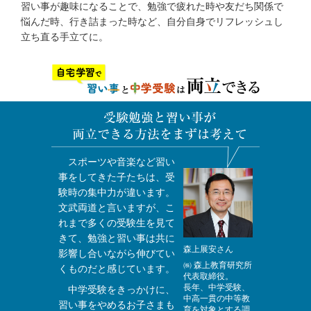
習い事が趣味になることで、勉強で疲れた時や友だち関係で
悩んだ時、行き詰まった時など、自分自身でリフレッシュし
立ち直る手立てに。
スポーツや音楽など習い
事をしてきた子たちは、受
験時の集中力が違います。
文武両道と言いますが、こ
れまで多くの受験生を見て
きて、勉強と習い事は共に
森上展安さん
影響し合いながら伸びてい
㈱ 森上教育研究所
くものだと感じています。
代表取締役。
長年、中学受験、
中学受験をきっかけに、
中高一貫の中等教
習い事をやめるお子さまも
育を対象とする調