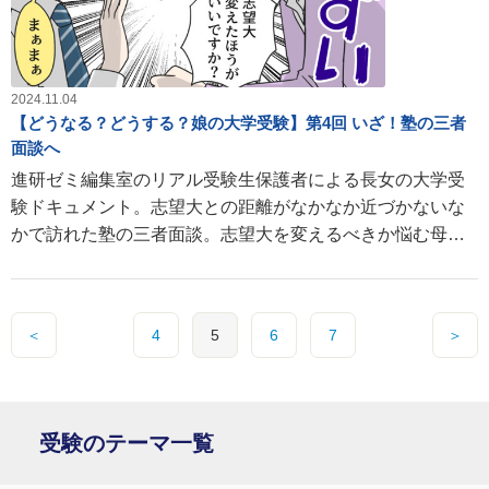
2024.11.04
【どうなる？どうする？娘の大学受験】第4回 いざ！塾の三者
面談へ
進研ゼミ編集室のリアル受験生保護者による長女の大学受
験ドキュメント。志望大との距離がなかなか近づかないな
かで訪れた塾の三者面談。志望大を変えるべきか悩む母へ
の講師のアドバイスや、いかに!?
＜
4
5
6
7
＞
受験のテーマ一覧