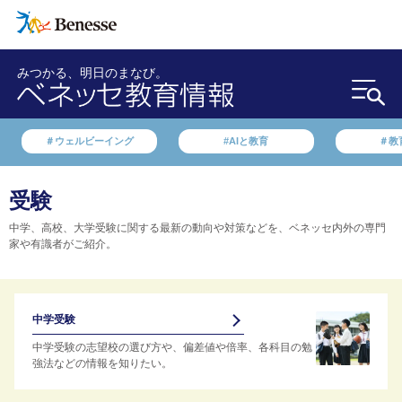
みつかる、明日のまなび。
＃ウェルビーイング
#AIと教育
＃教
受験
中学、高校、大学受験に関する最新の動向や対策などを、ベネッセ内外の専門
家や有識者がご紹介。
中学受験
中学受験の志望校の選び方や、偏差値や倍率、各科目の勉
強法などの情報を知りたい。