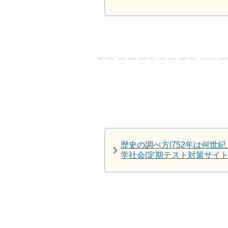
歴史の調べ方|752年は何世紀
学社会|定期テスト対策サイ