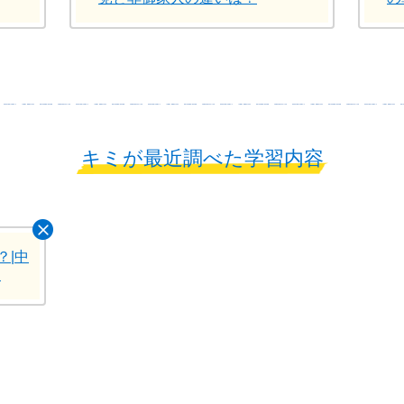
キミが最近調べた学習内容
？|中
ト