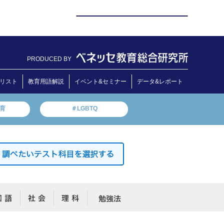
PRODUCED BY
リスト
教育用語解説
イベント&セミナー
データ&レポート
教育
＃LGBTQ