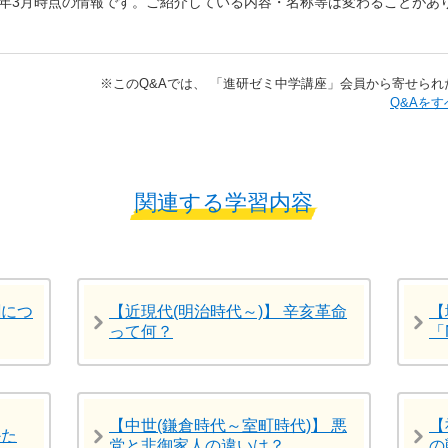
7年3月時点の情報です。ご紹介している内容・名称等は変わることがあ
※​このQ&Aでは、​ 「進研ゼミ中学講座」​会員から寄せ
​​Q&
関連する学習内容
割につ
【近現代(明治時代～)】 辛亥革命
【
って何？
「
【中世(鎌倉時代～室町時代)】 悪
【
かた
党と非御家人の違いは？
の