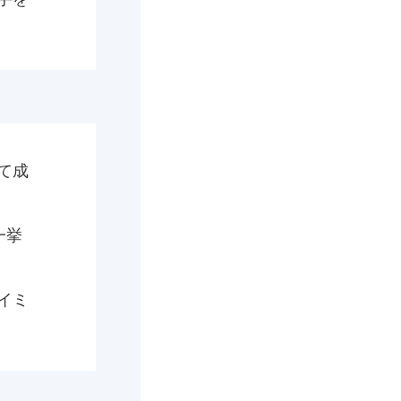
て成
一挙
イミ