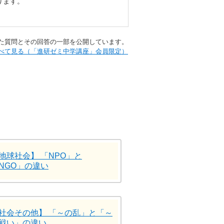
ります。
られた質問とその回答の一部を公開しています。​
Aをすべて見る（「進研ゼミ中学講座」会員限定）
地球社会】 「NPO」と
NGO」の違い
社会その他】 「～の乱」と「～
戦い」の違い