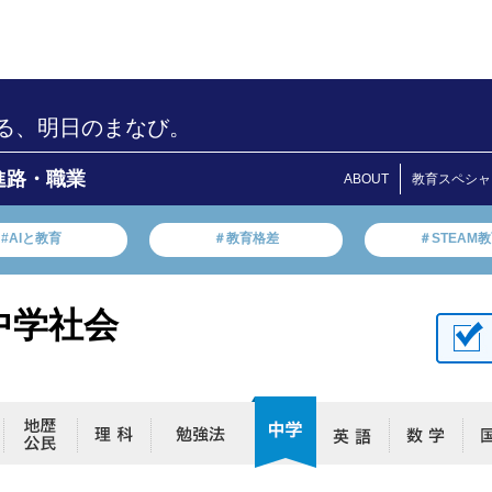
る、明日のまなび。
進路・職業
ABOUT
教育スペシャ
#AIと教育
＃教育格差
＃STEAM
中学社会