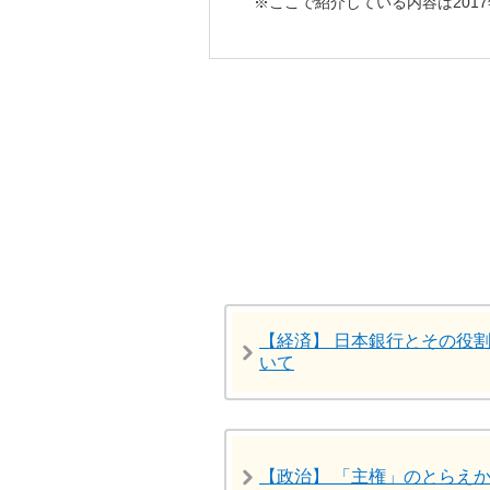
ここで紹介している内容は201
【経済】 日本銀行とその役
いて
【政治】 「主権」のとらえ