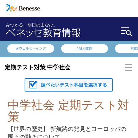
みつかる、明日のまなび。
＃ウェルビーイング
#AIと教育
＃教
定期テスト対策 中学社会
中学社会 定期テスト対
策
【世界の歴史】 新航路の発見とヨーロッパの
国々の動きについて