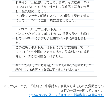
れをインドと勘違いしてしまいます。その結果，スペ
インはおもにアメリカに進出し，先住民を武力で制圧
し，植民地化しました。
その後，マゼラン船隊もスペインの援助を受けて航海
に出て，1522年に世界一周に成功しました。
〈バスコ=ダ=ガマとポルトガル〉
バスコ=ダ=ガマは，ポルトガルの援助を受けて航海を
して，1498年にアフリカ経由でインドに到達しまし
た。
この結果，ポルトガルはおもにアジアに進出して，イ
ンドのゴアや中国のマカオを拠点に香辛料などの貿易
を行い，大きな利益を上げました。
ここで紹介している内容は2017年3月時点の情報です。ご
紹介している内容・名称等は変わることがあります。
※​このQ&Aでは、​ 「進研ゼミ中学講座」​会員から寄せられた質問とその
回答の一部を公開しています。​
​​Q&Aをすべて見る（「進研ゼミ中学講座」会員限定）