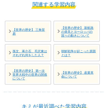
関連する学習内容
【世界の歴史】 新航路
【世界の歴史】 三角貿
の発見とヨーロッパの
易
国々の動きについて
孫文、蒋介石、毛沢東は
朝鮮戦争が起こった原因
それぞれ何をした人？
とは？
【世界の歴史】 第一次
【世界の歴史】 産業革
世界大戦中の世界の関係
命について
について
キミが最近調べた学習内容