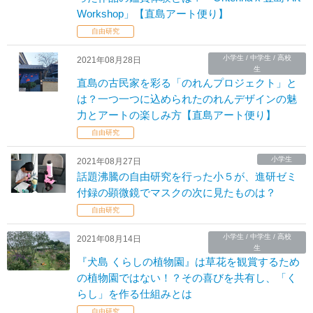
Workshop」【直島アート便り】
自由研究
小学生 / 中学生 / 高校
2021年08月28日
生
直島の古民家を彩る「のれんプロジェクト」と
は？一つ一つに込められたのれんデザインの魅
力とアートの楽しみ方【直島アート便り】
自由研究
小学生
2021年08月27日
話題沸騰の自由研究を行った小５が、進研ゼミ
付録の顕微鏡でマスクの次に見たものは？
自由研究
小学生 / 中学生 / 高校
2021年08月14日
生
『犬島 くらしの植物園』は草花を観賞するため
の植物園ではない！？その喜びを共有し、「く
らし」を作る仕組みとは
自由研究