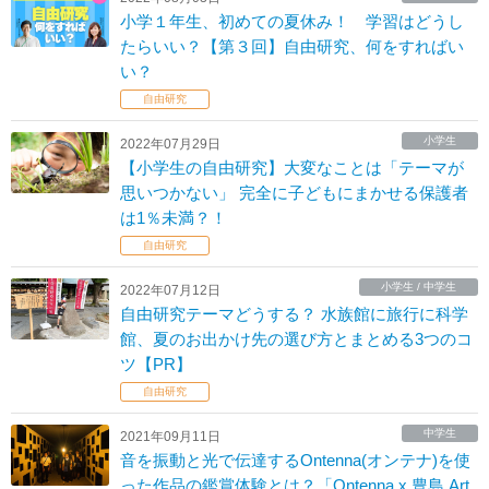
小学１年生、初めての夏休み！ 学習はどうし
たらいい？【第３回】自由研究、何をすればい
い？
自由研究
小学生
2022年07月29日
【小学生の自由研究】大変なことは「テーマが
思いつかない」 完全に子どもにまかせる保護者
は1％未満？！
自由研究
小学生 / 中学生
2022年07月12日
自由研究テーマどうする？ 水族館に旅行に科学
館、夏のお出かけ先の選び方とまとめる3つのコ
ツ【PR】
自由研究
中学生
2021年09月11日
音を振動と光で伝達するOntenna(オンテナ)を使
った作品の鑑賞体験とは？「Ontenna x 豊島 Art