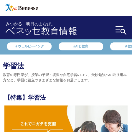
みつかる、明日のまなび。
＃ウェルビーイング
#AIと教育
＃教
学習法
教育の専門家が、授業の予習・復習や自宅学習のコツ、受験勉強への取り組み
方など、学習に役立つさまざまな情報をお届けします。
【特集】学習法