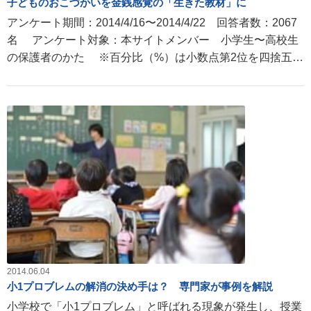
子どものおこづかいを金銭感覚の「生きた教材」に
アンケート期間：2014/4/16〜2014/4/22 回答者数：2067
名 アンケート対象：本サイトメンバー 小学生〜高校生
の保護者のかた ※百分比（%）は小数点第2位を四捨五入
して表示した。
2014.06.04
小1プロブレムの解消の決め手は？ 専門家が事例を解説
小学校で「小1プロブレム」と呼ばれる現象が発生し、授業