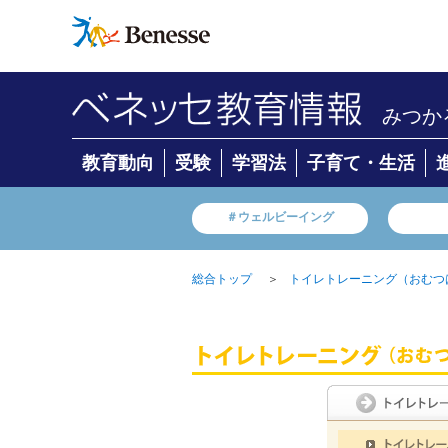
みつか
教育動向
受験
学習法
子育て・生活
＃ウェルビーイング
＞
総合トップ
トイレトレーニング（おむつ