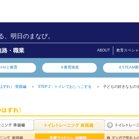
る、明日のまなび。
進路・職業
ABOUT
教育スペシャ
#AIと教育
＃教育格差
＃STEAM
＞
＞
子どもの好きなものをト
はずれ）-実践編
STEP 2：トイレでおしっこする