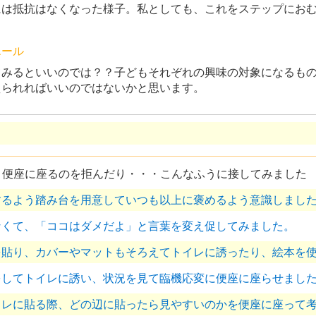
には抵抗はなくなった様子。私としても、これをステップにお
エール
てみるといいのでは？？子どもそれぞれの興味の対象になるも
えられればいいのではないかと思います。
、便座に座るのを拒んだり・・・こんなふうに接してみました
するよう踏み台を用意していつも以上に褒めるよう意識しまし
なくて、「ココはダメだよ」と言葉を変え促してみました。
を貼り、カバーやマットもそろえてトイレに誘ったり、絵本を
をしてトイレに誘い、状況を見て臨機応変に便座に座らせまし
イレに貼る際、どの辺に貼ったら見やすいのかを便座に座って