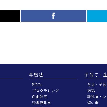
学習法
子育て・
SDGs
育児・子育
プログラミング
病気
自由研究
離乳食・レ
読書感想文
習い事