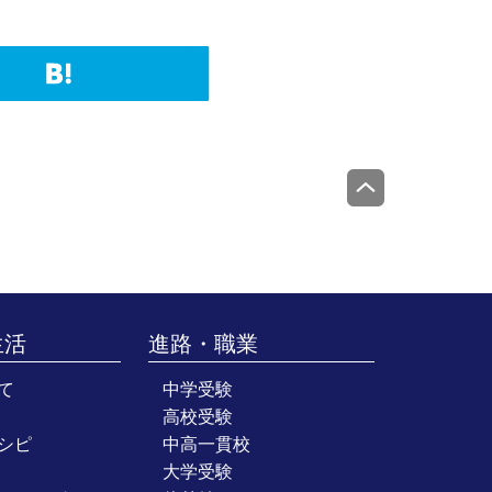
生活
進路・職業
て
中学受験
高校受験
シピ
中高一貫校
大学受験