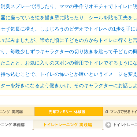
、消臭スプレーで消したり、ママの手作りオモチャでトイレに
便器に座っている絵を描き壁に貼ったり、シールを貼る工夫を
せず気長に構え、しまじろうのビデオでトイレへの1歩を手に
色々試みましたが、諦めた頃に子どもの方からトイレに行くと
貼り、毎晩少しずつキャラクターの切り抜きを貼って子どもの
ったことと、お気に入りのズボンの着用でトイレでするように
に持ち込むことで、トイレの怖いとか暗いというイメージを変
クターを好きになるよう働きかけ、そのキャラクターにお話し