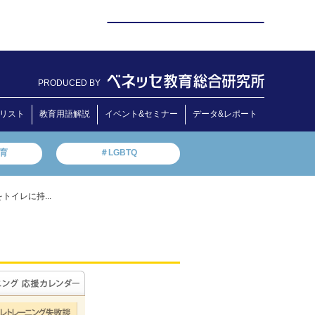
PRODUCED BY
リスト
教育用語解説
イベント&セミナー
データ&レポート
教育
＃LGBTQ
イレに持...