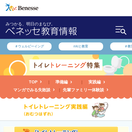
みつかる、明日のまなび。
＃ウェルビーイング
#AIと教育
＃教
TOP
準備編
実践編
マンガでみる失敗談
先輩ファミリー体験談