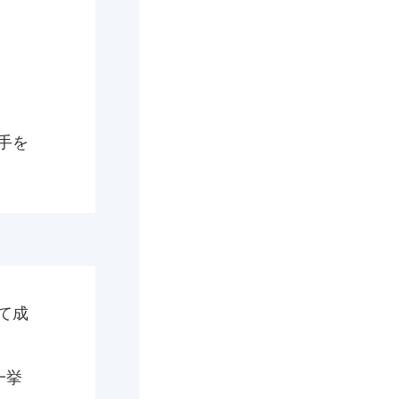
手を
て成
一挙