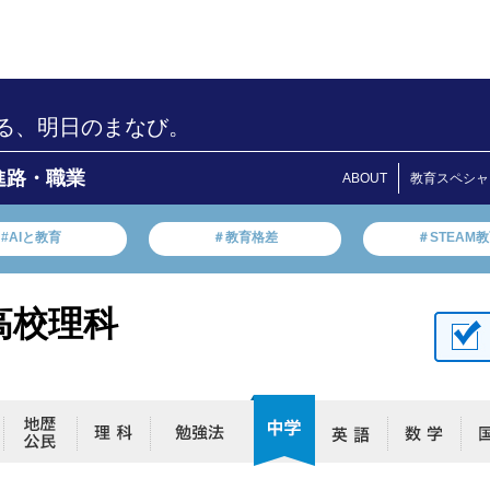
る、明日のまなび。
進路・職業
ABOUT
教育スペシャ
#AIと教育
＃教育格差
＃STEAM
高校理科