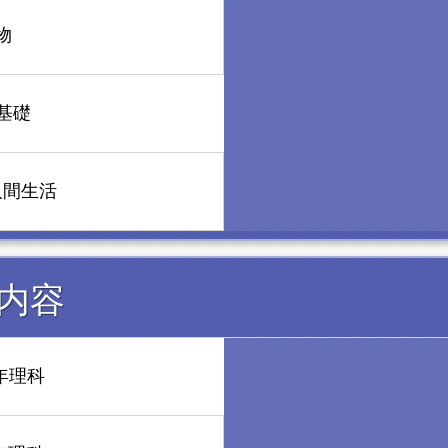
物
基礎
人間生活
内容
年理科