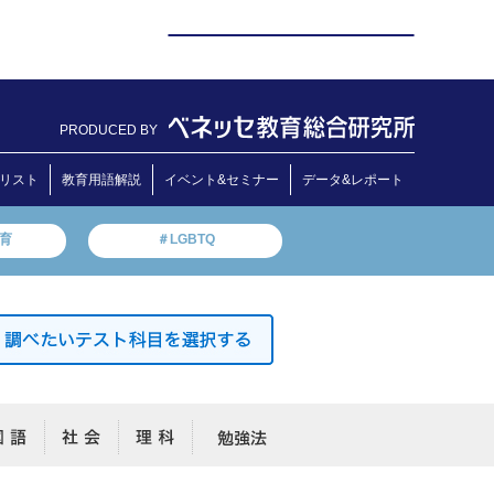
PRODUCED BY
リスト
教育用語解説
イベント&セミナー
データ&レポート
教育
＃LGBTQ