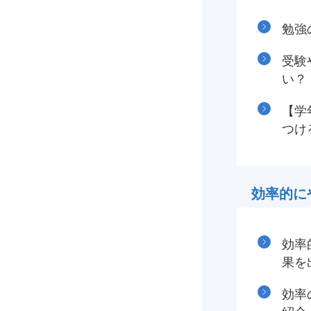
勉強
受験
い？
【学
つけ
効率的に
効率
果を
効率