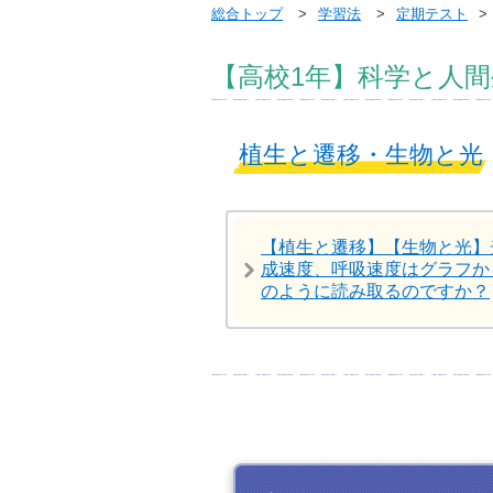
総合トップ
学習法
定期テスト
【高校1年】科学と人
植生と遷移・生物と光
【植生と遷移】【生物と光】
成速度、呼吸速度はグラフか
のように読み取るのですか？