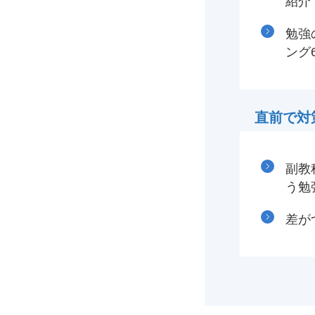
紹介
勉強
ング
直前で対
副教
う勉
差が