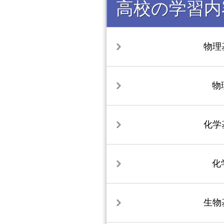
高校の学習内
物理
物
化学
化
生物