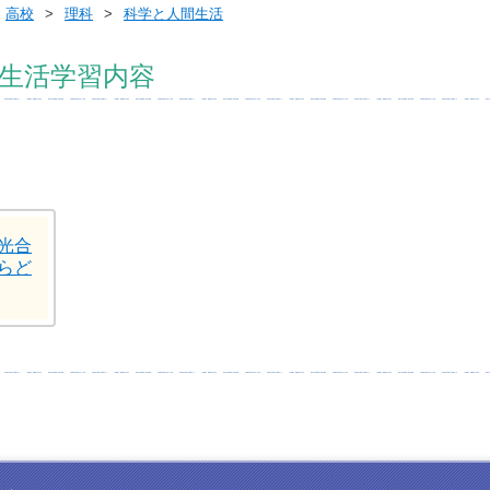
高校
理科
科学と人間生活
間生活学習内容
光合
らど