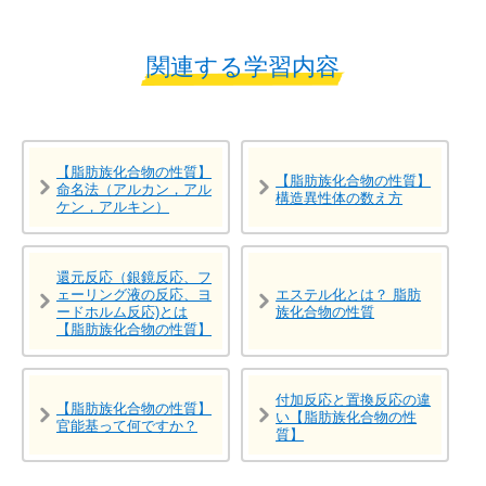
関連する学習内容
【脂肪族化合物の性質】
【脂肪族化合物の性質】
命名法（アルカン，アル
構造異性体の数え方
ケン，アルキン）
還元反応（銀鏡反応、フ
ェーリング液の反応、ヨ
エステル化とは？ 脂肪
ードホルム反応)とは
族化合物の性質
【脂肪族化合物の性質】
付加反応と置換反応の違
【脂肪族化合物の性質】
い【脂肪族化合物の性
官能基って何ですか？
質】