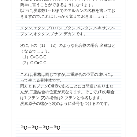
簡単に言うことができるようになります。
以下に,炭素数1～10までのアルカンの名称を書いてお
きますので,これはしっかり覚えておきましょう！
メタン,エタン,プロパン,ブタン,ペンタン,ヘキサン,ヘ
プタン,オクタン,ノナン,デカンです。
次に,下の（1）,（2）のような化合物の場合,名称はど
うなるでしょう。
（1）C=C-C-C
（2）C-C=C-C
これは,骨格は同じですが,二重結合の位置の違いによ
って生じる異性体です。
両方ともブテンC
4
H
8
であることには間違いありませ
んが,二重結合の位置が異なります。そこで,(1)の場合
は1-ブテン,(2)の場合は2-ブテンと命名します。
炭素原子の端から次のように番号をつけるのです。