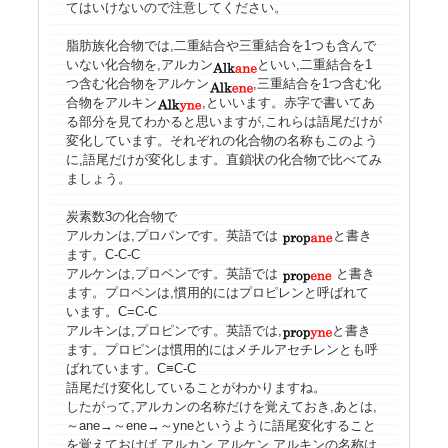
てはいけないので注意してください。
脂肪族化合物では,二重結合や三重結合を1つも含んで
いない化合物を,アルカン
といい,二重結合を1
つ含む化合物をアルケン
,三重結合を1つ含む化
合物をアルキン
,といいます。赤字で書いてあ
る部分を見てわかると思いますが,これらは語尾だけが
変化しています。それぞれの化合物の名称もこのよう
に,語尾だけが変化します。直鎖状の化合物で比べてみ
ましょう。
炭素数3の化合物で
アルカンは,プロパンです。英語では
と書き
ます。C-C-C
アルケンは,プロペンです。英語では
と書き
ます。プロペンは,慣用的にはプロピレンと呼ばれて
います。C=C-C
アルキンは,プロピンです。英語では,
と書き
ます。プロピンは慣用的にはメチルアセチレンとも呼
ばれています。C≡C-C
語尾だけ変化していることがわかりますね。
したがって,アルカンの名称だけを覚えておき,あとは,
～ane→～ene→～yneというように語尾変化すること
を覚えておけば,アルカン,アルケン,アルキンの名称は