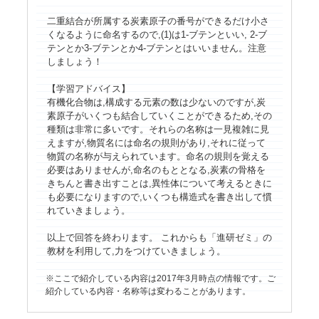
二重結合が所属する炭素原子の番号ができるだけ小さ
くなるように命名するので,(1)は1-ブテンといい, 2-ブ
テンとか3-ブテンとか4-ブテンとはいいません。注意
しましょう！
【学習アドバイス】
有機化合物は,構成する元素の数は少ないのですが,炭
素原子がいくつも結合していくことができるため,その
種類は非常に多いです。それらの名称は一見複雑に見
えますが,物質名には命名の規則があり,それに従って
物質の名称が与えられています。命名の規則を覚える
必要はありませんが,命名のもととなる,炭素の骨格を
きちんと書き出すことは,異性体について考えるときに
も必要になりますので,いくつも構造式を書き出して慣
れていきましょう。
以上で回答を終わります。 これからも「進研ゼミ」の
教材を利用して,力をつけていきましょう。
ここで紹介している内容は2017年3月時点の情報です。ご
紹介している内容・名称等は変わることがあります。